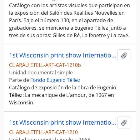
Catálogo con los artistas visuales que participan en
la exposición del Salón des Realities Nouvelles en
París. Bajo el número 130, en el apartado de
grabadores, se menciona a Eugenio Téllez junto a
tres de sus obras: Gilles de Ré, La fenetre y La cave.
1st Wisconsin print show International
Añadi
CL ARAU ETELL-ART-CAT-1210b
·
Unidad documental simple
Parte de
Fondo Eugenio Téllez
Catálogo de exposición de la obra de Eugenio
Téllez: La mecanique de L´amour, de 1967 en
Wisconsin.
1st Wisconsin print show International
Añadi
CL ARAU ETELL-ART-CAT-1210
·
Unidad documental simple
·
1968