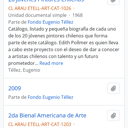
CL ARAU ETELL-ART-CAT-1026
·
Unidad documental simple
·
1968
Parte de
Fondo Eugenio Téllez
Catálogo, listado y pequeña biografía de cada uno
de los 20 jóvenes pintores chilenos que forma
parte de este catálogo. Edith Pollmer es quien lleva
a cabo este proyecto con el deseo de dar a conocer
a artistas chilenos con talento y un futuro
prometedor
…
Read more
Téllez, Eugenio
2009
Añadi
Parte de
Fondo Eugenio Téllez
2da Bienal Americana de Arte
Añadi
CL ARAU ETELL-ART-CAT-1203
·