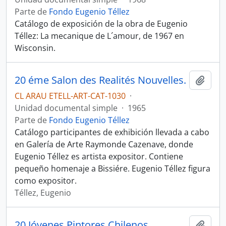
Parte de
Fondo Eugenio Téllez
Catálogo de exposición de la obra de Eugenio
Téllez: La mecanique de L´amour, de 1967 en
Wisconsin.
20 éme Salon des Realités Nouvelles.
Añadi
CL ARAU ETELL-ART-CAT-1030
·
Unidad documental simple
·
1965
Parte de
Fondo Eugenio Téllez
Catálogo participantes de exhibición llevada a cabo
en Galería de Arte Raymonde Cazenave, donde
Eugenio Téllez es artista expositor. Contiene
pequeño homenaje a Bissiére. Eugenio Téllez figura
como expositor.
Téllez, Eugenio
20 Jóvenes Pintores Chilenos
Añadi