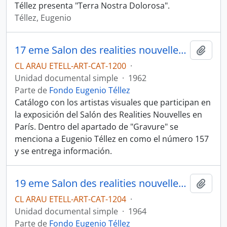
Téllez presenta "Terra Nostra Dolorosa".
Téllez, Eugenio
17 eme Salon des realities nouvelles du 7 au 29 avril 1962
Añadi
CL ARAU ETELL-ART-CAT-1200
·
Unidad documental simple
·
1962
Parte de
Fondo Eugenio Téllez
Catálogo con los artistas visuales que participan en
la exposición del Salón des Realities Nouvelles en
París. Dentro del apartado de "Gravure" se
menciona a Eugenio Téllez en como el número 157
y se entrega información.
19 eme Salon des realities nouvelles du It frevrier au Ier mars 1964
Añadi
CL ARAU ETELL-ART-CAT-1204
·
Unidad documental simple
·
1964
Parte de
Fondo Eugenio Téllez