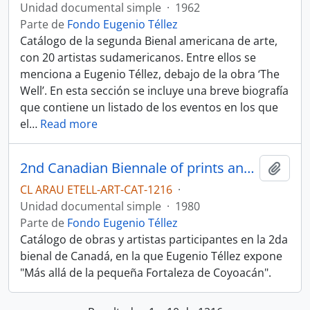
Unidad documental simple
·
1962
Parte de
Fondo Eugenio Téllez
Catálogo de la segunda Bienal americana de arte,
con 20 artistas sudamericanos. Entre ellos se
menciona a Eugenio Téllez, debajo de la obra ‘The
Well’. En esta sección se incluye una breve biografía
que contiene un listado de los eventos en los que
el
…
Read more
2nd Canadian Biennale of prints and drawings
Añadi
CL ARAU ETELL-ART-CAT-1216
·
Unidad documental simple
·
1980
Parte de
Fondo Eugenio Téllez
Catálogo de obras y artistas participantes en la 2da
bienal de Canadá, en la que Eugenio Téllez expone
"Más allá de la pequeña Fortaleza de Coyoacán".