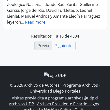
Zoológico Nacional, donde Raúl Zurita, Guillermo
García, Jorge del Río, David Turkletaub, Leonel
Lienlaf, Manuel Andros y Amante Eledín Parraguez
leyeron
…
Read more
Resultados 1 a 10 de 4884
Previa
Siguiente
© 2026 Archivo de Autores · Programa Archivos ·
Universidad Diego Portales
Visitas previa cita a
programa.archivos@udp.cl
Archivos UDP
·
Archivo Presidente Ricardo Lagos
·
Archivo La Nación
·
Cultura Digital