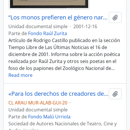
“Los monos prefieren el género narrativo”
Añadi
Unidad documental simple
·
2001-12-16
Parte de
Fondo Raúl Zurita
Artículo de Rodrigo Castillo publicado en la sección
Tiempo Libre de Las Últimas Noticias el 16 de
diciembre de 2001. Informa sobre la acción poética
realizada por Raúl Zurita y otros seis poetas en el
foso de los papiones del Zoológico Nacional de
…
Read more
«Para los derechos de creadores de teatro, cine y audiovisuales: ATV»
Añadi
CL ARAU MUR-ALAB-GUI-20
·
Unidad documental simple
Parte de
Fondo Malú Urriola
Sociedad de Autores Nacionales de Teatro, Cine y