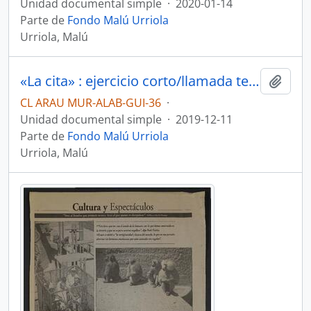
Unidad documental simple
·
2020-01-14
Parte de
Fondo Malú Urriola
Urriola, Malú
«La cita» : ejercicio corto/llamada telefónica por Malú Urriola
Añadi
CL ARAU MUR-ALAB-GUI-36
·
Unidad documental simple
·
2019-12-11
Parte de
Fondo Malú Urriola
Urriola, Malú