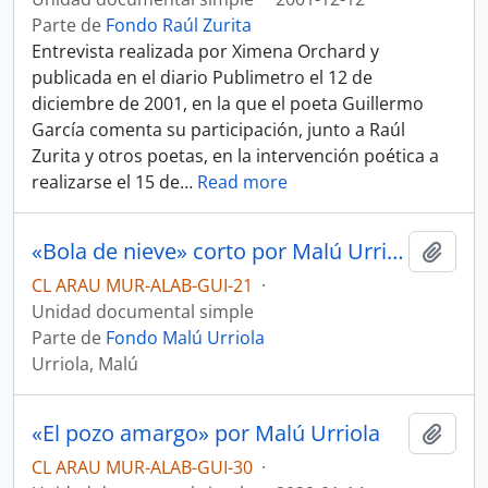
Parte de
Fondo Raúl Zurita
Entrevista realizada por Ximena Orchard y
publicada en el diario Publimetro el 12 de
diciembre de 2001, en la que el poeta Guillermo
García comenta su participación, junto a Raúl
Zurita y otros poetas, en la intervención poética a
realizarse el 15 de
…
Read more
«Bola de nieve» corto por Malú Urriola
Añadi
CL ARAU MUR-ALAB-GUI-21
·
Unidad documental simple
Parte de
Fondo Malú Urriola
Urriola, Malú
«El pozo amargo» por Malú Urriola
Añadi
CL ARAU MUR-ALAB-GUI-30
·