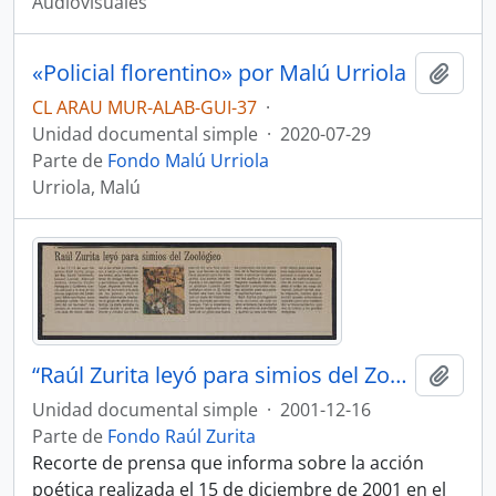
Audiovisuales
«Policial florentino» por Malú Urriola
Añadi
CL ARAU MUR-ALAB-GUI-37
·
Unidad documental simple
·
2020-07-29
Parte de
Fondo Malú Urriola
Urriola, Malú
“Raúl Zurita leyó para simios del Zoológico”
Añadi
Unidad documental simple
·
2001-12-16
Parte de
Fondo Raúl Zurita
Recorte de prensa que informa sobre la acción
poética realizada el 15 de diciembre de 2001 en el