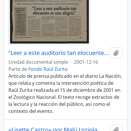
“Leer a este auditorio tan elocuente es una alegría”, La Nación
Añadi
Unidad documental simple
·
2001-12-16
Parte de
Fondo Raúl Zurita
Artículo de prensa publicado en el diario La Nación,
que relata y comenta la intervención poética de
Raúl Zurita realizada el 15 de diciembre de 2001 en
el Zoológico Nacional. El texto recoge extractos de
la lectura y la reacción del público, así como el
contexto del evento.
«Lisette Castro» por Malú Urriola
Añadi