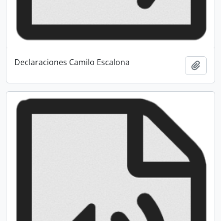
Declaraciones Camilo Escalona
Add t