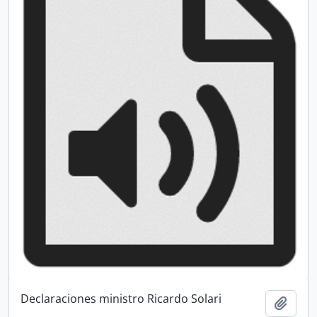
Declaraciones ministro Ricardo Solari
Add t