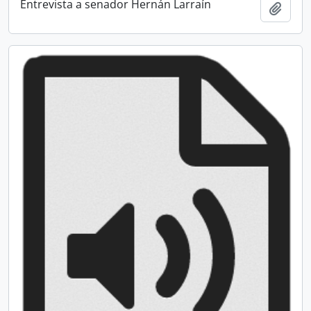
Entrevista a senador Hernán Larraín
Add t