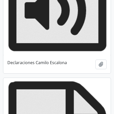
Declaraciones Camilo Escalona
Add t