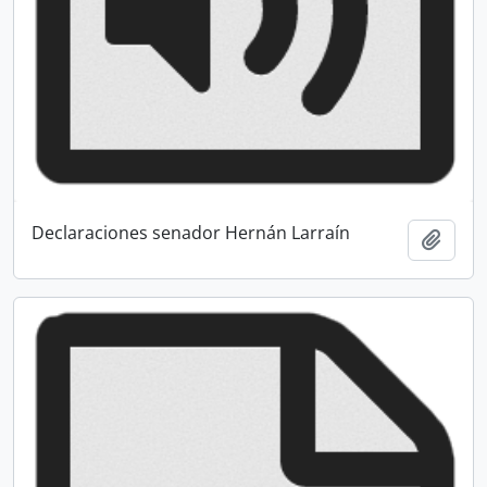
Declaraciones senador Hernán Larraín
Add t