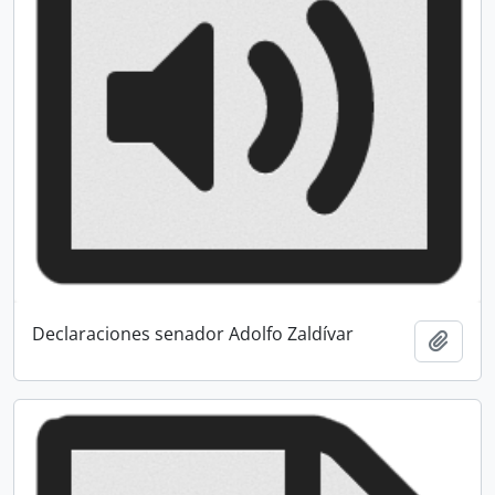
Declaraciones senador Adolfo Zaldívar
Add t