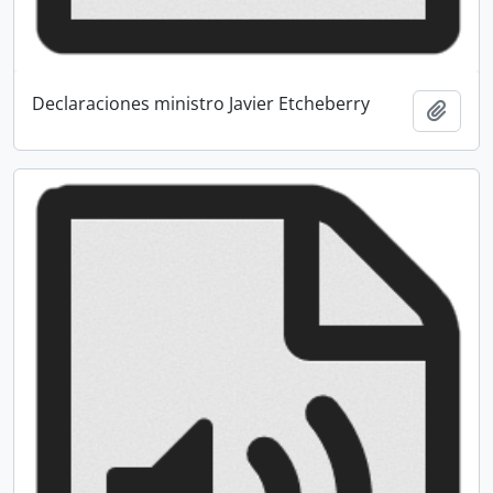
Declaraciones ministro Javier Etcheberry
Add t