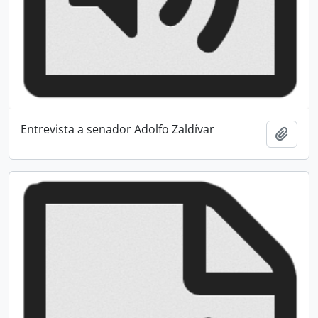
Entrevista a senador Adolfo Zaldívar
Add t