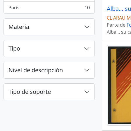
París
10
Alba… su
, 10 resultados
CL ARAU M
Parte de
F
Materia
Alba… su c
Tipo
Nivel de descripción
Tipo de soporte