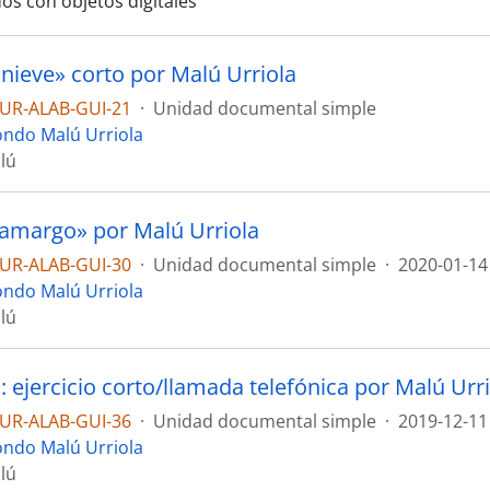
os con objetos digitales
 nieve» corto por Malú Urriola
UR-ALAB-GUI-21
·
Unidad documental simple
ondo Malú Urriola
lú
 amargo» por Malú Urriola
UR-ALAB-GUI-30
·
Unidad documental simple
·
2020-01-14
ondo Malú Urriola
lú
 : ejercicio corto/llamada telefónica por Malú Urr
UR-ALAB-GUI-36
·
Unidad documental simple
·
2019-12-11
ondo Malú Urriola
lú