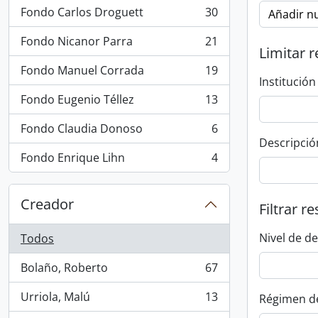
Fondo Carlos Droguett
30
Añadir nu
, 30 resultados
Fondo Nicanor Parra
21
, 21 resultados
Limitar r
Fondo Manuel Corrada
19
, 19 resultados
Institución
Fondo Eugenio Téllez
13
, 13 resultados
Fondo Claudia Donoso
6
, 6 resultados
Descripció
Fondo Enrique Lihn
4
, 4 resultados
Creador
Filtrar r
Nivel de d
Todos
Bolaño, Roberto
67
, 67 resultados
Urriola, Malú
13
Régimen d
, 13 resultados