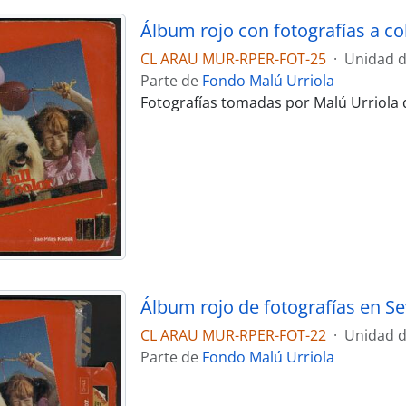
Álbum rojo con fotografías a col
CL ARAU MUR-RPER-FOT-25
·
Unidad d
Parte de
Fondo Malú Urriola
Fotografías tomadas por Malú Urriola d
Álbum rojo de fotografías en Sev
CL ARAU MUR-RPER-FOT-22
·
Unidad d
Parte de
Fondo Malú Urriola