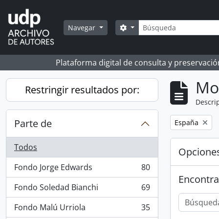
Skip to main content
Búsqueda
Search options
Navegar
Plataforma digital de consulta y preservaci
Mo
Restringir resultados por:
Descrip
Parte de
Remove filter:
España
Todos
Opcione
Fondo Jorge Edwards
80
, 80 resultados
Encontra
Fondo Soledad Bianchi
69
, 69 resultados
Fondo Malú Urriola
35
, 35 resultados