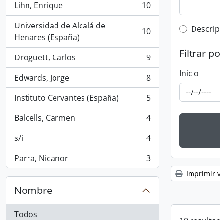
Lihn, Enrique
10
, 10 resultados
Universidad de Alcalá de
Top-leve
Descrip
10
, 10 resultados
Henares (España)
Filtrar p
Droguett, Carlos
9
, 9 resultados
Inicio
Edwards, Jorge
8
, 8 resultados
Instituto Cervantes (España)
5
, 5 resultados
Balcells, Carmen
4
, 4 resultados
s/i
4
, 4 resultados
Parra, Nicanor
3
, 3 resultados
Imprimir v
Nombre
Todos