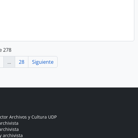
e 278
...
28
Siguiente
ctor Archivos y Cultura UDP
rchivista
archivista
y archivista