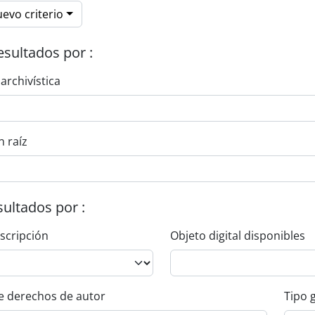
evo criterio
esultados por :
 archivística
n raíz
esultados por :
escripción
Objeto digital disponibles
e derechos de autor
Tipo 