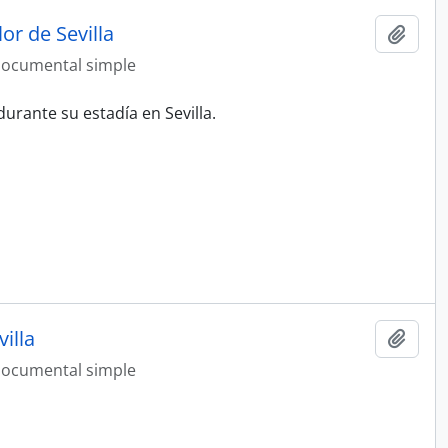
or de Sevilla
Añadi
ocumental simple
urante su estadía en Sevilla.
illa
Añadi
ocumental simple