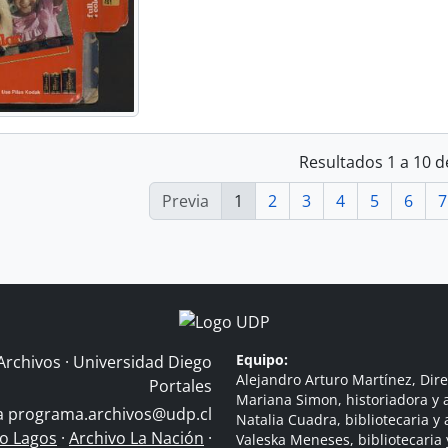
Resultados 1 a 10 d
Previa
1
2
3
4
5
6
7
Equipo:
Archivos · Universidad Diego
Alejandro Arturo Martínez, Dire
Portales
Mariana Simon, historiadora y a
 a
programa.archivos@udp.cl
Natalia Cuadra, bibliotecaria y 
do Lagos
·
Archivo La Nación
·
Valeska Meneses, bibliotecaria 