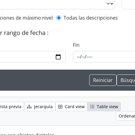
l description filter
ciones de máximo nivel
Todas las descripciones
or rango de fecha :
Fin
ista previa
Jerarquía
Card view
Table view
Ordenar