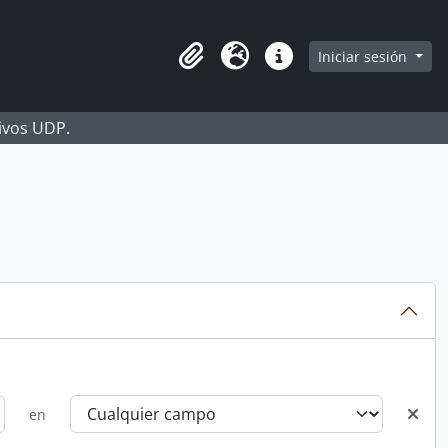
Iniciar sesión
Portapapeles
Idioma
Enlaces rápidos
hivos UDP.
en