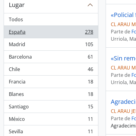
Lugar
«Policial
Todos
CL ARAU M
Parte de
F
España
278
, 278 resultados
Urriola, Ma
Madrid
105
, 105 resultados
Barcelona
61
«Sin rem
, 61 resultados
CL ARAU M
Chile
46
, 46 resultados
Parte de
F
Francia
18
Urriola, Ma
, 18 resultados
Blanes
18
, 18 resultados
Agradeci
Santiago
15
, 15 resultados
CL ARAU J
Parte de
F
México
11
, 11 resultados
Agradecimi
Sevilla
11
, 11 resultados