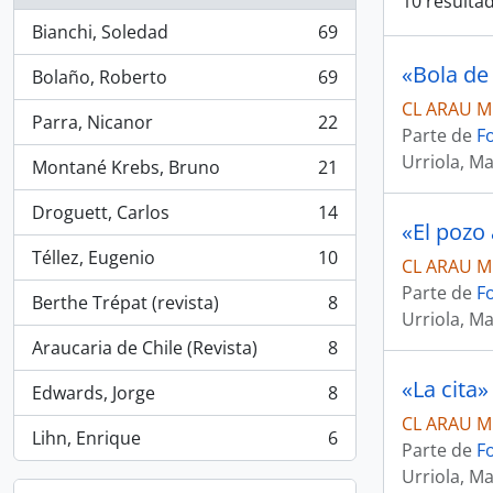
10 resultad
Bianchi, Soledad
69
, 69 resultados
«Bola de
Bolaño, Roberto
69
, 69 resultados
CL ARAU M
Parra, Nicanor
22
, 22 resultados
Parte de
F
Urriola, Ma
Montané Krebs, Bruno
21
, 21 resultados
Droguett, Carlos
14
, 14 resultados
«El pozo
Téllez, Eugenio
10
CL ARAU M
, 10 resultados
Parte de
F
Berthe Trépat (revista)
8
, 8 resultados
Urriola, Ma
Araucaria de Chile (Revista)
8
, 8 resultados
«La cita»
Edwards, Jorge
8
, 8 resultados
CL ARAU M
Lihn, Enrique
6
, 6 resultados
Parte de
F
Urriola, Ma