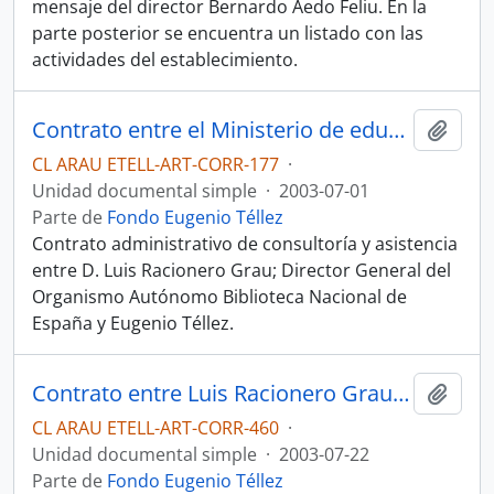
mensaje del director Bernardo Aedo Feliu. En la
parte posterior se encuentra un listado con las
actividades del establecimiento.
Contrato entre el Ministerio de educación, cultura y deporte, y Téllez.
Añadi
CL ARAU ETELL-ART-CORR-177
·
Unidad documental simple
·
2003-07-01
Parte de
Fondo Eugenio Téllez
Contrato administrativo de consultoría y asistencia
entre D. Luis Racionero Grau; Director General del
Organismo Autónomo Biblioteca Nacional de
España y Eugenio Téllez.
Contrato entre Luis Racionero Grau y Eugenio Téllez.
Añadi
CL ARAU ETELL-ART-CORR-460
·
Unidad documental simple
·
2003-07-22
Parte de
Fondo Eugenio Téllez