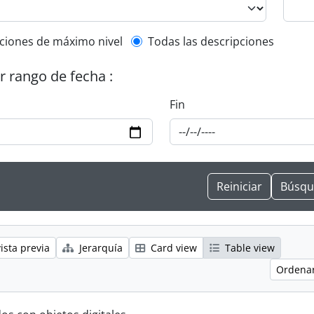
l description filter
ciones de máximo nivel
Todas las descripciones
or rango de fecha :
Fin
ista previa
Jerarquía
Card view
Table view
Ordenar