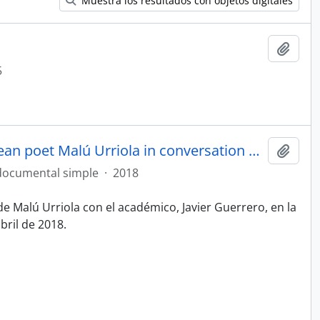
Muestra los resultados con objetos digitales
Añadi
5
Afiche La luz que me ciega: Chilean poet Malú Urriola in conversation with Javier Guerrero
Añadi
documental simple
·
2018
e Malú Urriola con el académico, Javier Guerrero, en la
bril de 2018.