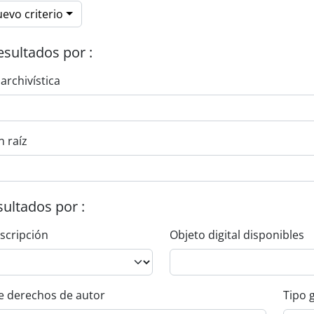
evo criterio
esultados por :
 archivística
n raíz
esultados por :
escripción
Objeto digital disponibles
e derechos de autor
Tipo 