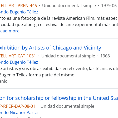
TELL-ART-PREN-446
·
Unidad documental simple
·
1979-06
ondo Eugenio Téllez
to es una fotocopia de la revista American Film, más especí
ciudad que alberga el festival de cine experimental más ant
Read more
hibition by Artists of Chicago and Vicinity
TELL-ART-CAT-1031
·
Unidad documental simple
·
1968
ondo Eugenio Téllez
 artistas y sus obras exhibidas en el evento, las técnicas u
Eugenio Téllez forma parte del mismo.
enio
P-RPER-DAP-08-01
·
Unidad documental simple
ondo Nicanor Parra