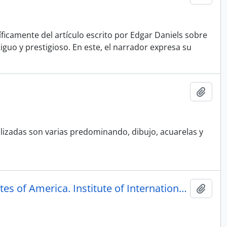
ficamente del artículo escrito por Edgar Daniels sobre
iguo y prestigioso. En este, el narrador expresa su
Añadi
tilizadas son varias predominando, dibujo, acuarelas y
Application for scholarship or fellowship in the United States of America. Institute of International Education
Añadi