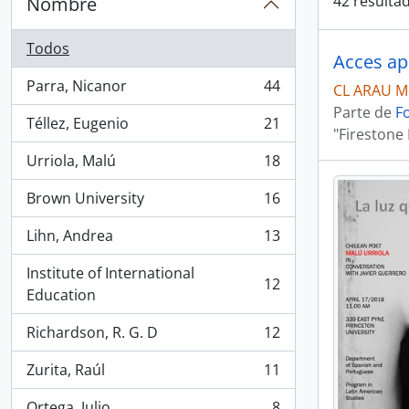
42 resultad
Nombre
Todos
Acces ap
Parra, Nicanor
44
CL ARAU M
, 44 resultados
Parte de
F
Téllez, Eugenio
21
, 21 resultados
"Firestone 
Urriola, Malú
18
, 18 resultados
Brown University
16
, 16 resultados
Lihn, Andrea
13
, 13 resultados
Institute of International
12
, 12 resultados
Education
Richardson, R. G. D
12
, 12 resultados
Zurita, Raúl
11
, 11 resultados
Ortega, Julio
8