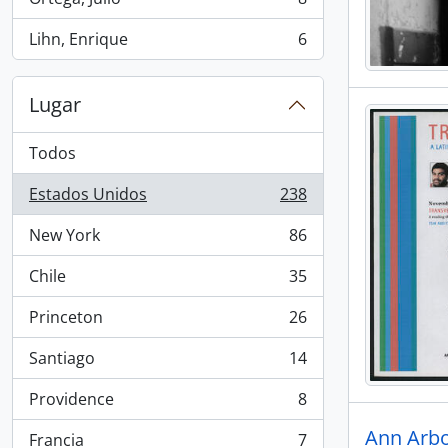
, 8 resultados
Lihn, Enrique
6
, 6 resultados
Lugar
Todos
Estados Unidos
238
, 238 resultados
New York
86
, 86 resultados
Chile
35
, 35 resultados
Princeton
26
, 26 resultados
Santiago
14
, 14 resultados
Providence
8
, 8 resultados
Ann Arbor
Francia
7