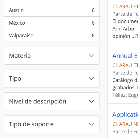
, 7 resultados
CL ARAU E
Austin
6
, 6 resultados
Parte de
F
El documen
México
6
, 6 resultados
Ann Arbor, 
Valparaíso
6
opinión
…
, 6 resultados
Materia
Annual Ex
CL ARAU E
Parte de
F
Tipo
Catálogo de
grabados. 
Téllez, Eug
Nivel de descripción
Tipo de soporte
CL ARAU N
Parte de
F