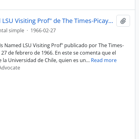
Artículo "Chilean Poet Is Named LSU Visiting Prof" de The Times-Picayune/The New Orleans Advocate
Añadi
tal simple
·
1966-02-27
t Is Named LSU Visiting Prof" publicado por The Times-
27 de febrero de 1966. En este se comenta que el
la Universidad de Chile, quien es un
…
Read more
Advocate