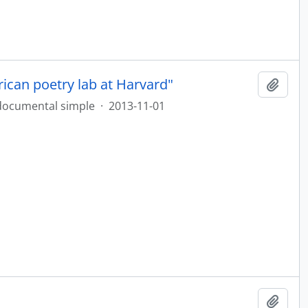
rican poetry lab at Harvard"
Añadi
documental simple
·
2013-11-01
Añadi