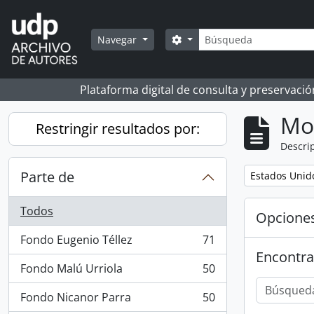
Skip to main content
Búsqueda
Search options
Navegar
Plataforma digital de consulta y preservaci
Mo
Restringir resultados por:
Descrip
Parte de
Remove filter:
Estados Unid
Todos
Opcione
Fondo Eugenio Téllez
71
, 71 resultados
Encontra
Fondo Malú Urriola
50
, 50 resultados
Fondo Nicanor Parra
50
, 50 resultados