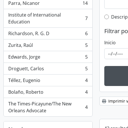
Parra, Nicanor
14
, 14 resultados
Institute of International
Top-leve
Descrip
7
, 7 resultados
Education
Filtrar p
Richardson, R. G. D
6
, 6 resultados
Inicio
Zurita, Raúl
5
, 5 resultados
Edwards, Jorge
5
, 5 resultados
Droguett, Carlos
5
, 5 resultados
Téllez, Eugenio
4
, 4 resultados
Bolaño, Roberto
4
, 4 resultados
Imprimir v
The Times-Picayune/The New
4
, 4 resultados
Orleans Advocate