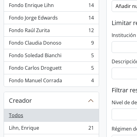
Fondo Enrique Lihn
14
Añadir nu
, 14 resultados
Fondo Jorge Edwards
14
, 14 resultados
Limitar r
Fondo Raúl Zurita
12
, 12 resultados
Institución
Fondo Claudia Donoso
9
, 9 resultados
Fondo Soledad Bianchi
5
, 5 resultados
Descripció
Fondo Carlos Droguett
5
, 5 resultados
Fondo Manuel Corrada
4
, 4 resultados
Filtrar r
Creador
Nivel de d
Todos
Lihn, Enrique
21
Régimen d
, 21 resultados