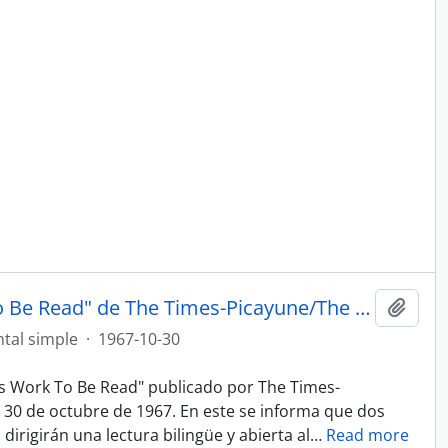
Artículo "Chilean Poet's Work To Be Read" de The Times-Picayune/The New Orleans Advocate
Añadi
tal simple
·
1967-10-30
et's Work To Be Read" publicado por The Times-
30 de octubre de 1967. En este se informa que dos
dirigirán una lectura bilingüe y abierta al
…
Read more