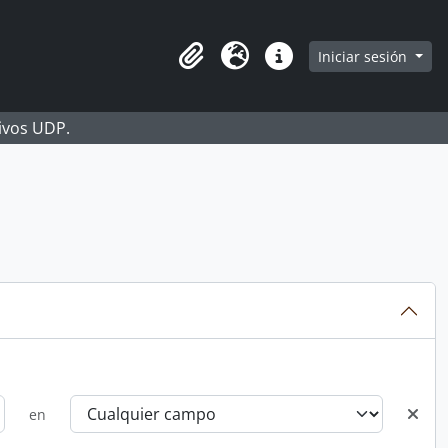
Iniciar sesión
Portapapeles
Idioma
Enlaces rápidos
hivos UDP.
en