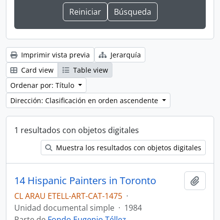
Imprimir vista previa
Jerarquía
Card view
Table view
Ordenar por: Título
Dirección: Clasificación en orden ascendente
1 resultados con objetos digitales
Muestra los resultados con objetos digitales
14 Hispanic Painters in Toronto
Añadi
CL ARAU ETELL-ART-CAT-1475
·
Unidad documental simple
·
1984
Parte de
Fondo Eugenio Téllez