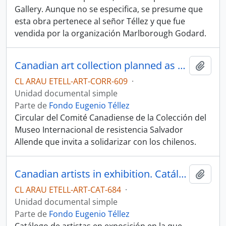
Gallery. Aunque no se especifica, se presume que
esta obra pertenece al señor Téllez y que fue
vendida por la organización Marlborough Godard.
Canadian art collection planned as part of international support for chilean people. Press release
Añadi
CL ARAU ETELL-ART-CORR-609
·
Unidad documental simple
Parte de
Fondo Eugenio Téllez
Circular del Comité Canadiense de la Colección del
Museo Internacional de resistencia Salvador
Allende que invita a solidarizar con los chilenos.
Canadian artists in exhibition. Catálogo
Añadi
CL ARAU ETELL-ART-CAT-684
·
Unidad documental simple
Parte de
Fondo Eugenio Téllez