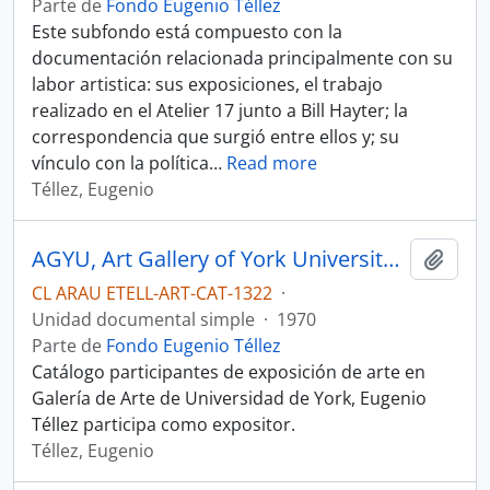
Parte de
Fondo Eugenio Téllez
Este subfondo está compuesto con la
documentación relacionada principalmente con su
labor artistica: sus exposiciones, el trabajo
realizado en el Atelier 17 junto a Bill Hayter; la
correspondencia que surgió entre ellos y; su
vínculo con la política
…
Read more
Téllez, Eugenio
AGYU, Art Gallery of York University, Catalogue.
Añadi
CL ARAU ETELL-ART-CAT-1322
·
Unidad documental simple
·
1970
Parte de
Fondo Eugenio Téllez
Catálogo participantes de exposición de arte en
Galería de Arte de Universidad de York, Eugenio
Téllez participa como expositor.
Téllez, Eugenio