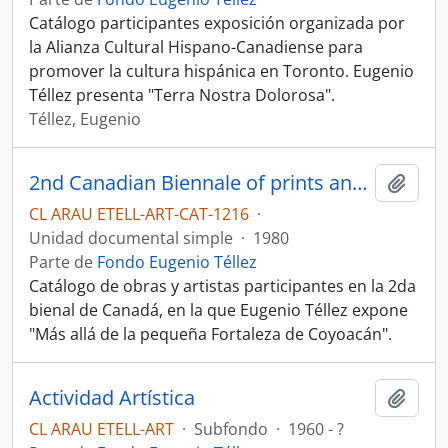
Catálogo participantes exposición organizada por
la Alianza Cultural Hispano-Canadiense para
promover la cultura hispánica en Toronto. Eugenio
Téllez presenta "Terra Nostra Dolorosa".
Téllez, Eugenio
2nd Canadian Biennale of prints and drawings
Añadi
CL ARAU ETELL-ART-CAT-1216
·
Unidad documental simple
·
1980
Parte de
Fondo Eugenio Téllez
Catálogo de obras y artistas participantes en la 2da
bienal de Canadá, en la que Eugenio Téllez expone
"Más allá de la pequeña Fortaleza de Coyoacán".
Actividad Artística
Añadi
CL ARAU ETELL-ART
·
Subfondo
·
1960 - ?