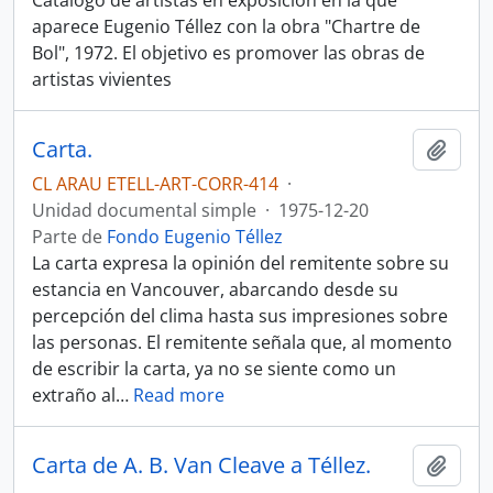
Catálogo de artistas en exposición en la que
aparece Eugenio Téllez con la obra "Chartre de
Bol", 1972. El objetivo es promover las obras de
artistas vivientes
Carta.
Añadi
CL ARAU ETELL-ART-CORR-414
·
Unidad documental simple
·
1975-12-20
Parte de
Fondo Eugenio Téllez
La carta expresa la opinión del remitente sobre su
estancia en Vancouver, abarcando desde su
percepción del clima hasta sus impresiones sobre
las personas. El remitente señala que, al momento
de escribir la carta, ya no se siente como un
extraño al
…
Read more
Carta de A. B. Van Cleave a Téllez.
Añadi