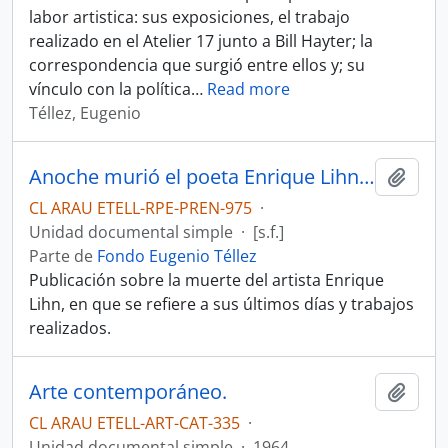
labor artistica: sus exposiciones, el trabajo
realizado en el Atelier 17 junto a Bill Hayter; la
correspondencia que surgió entre ellos y; su
vínculo con la política
…
Read more
Téllez, Eugenio
Anoche murió el poeta Enrique Lihn. Artículo
Añadi
CL ARAU ETELL-RPE-PREN-975
·
Unidad documental simple
·
[s.f.]
Parte de
Fondo Eugenio Téllez
Publicación sobre la muerte del artista Enrique
Lihn, en que se refiere a sus últimos días y trabajos
realizados.
Arte contemporáneo.
Añadi
CL ARAU ETELL-ART-CAT-335
·
Unidad documental simple
·
1964