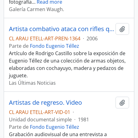
fotografía
…
Read more
Galería Carmen Waugh.
Artista combativo ataca con rifles que no disparan. Artículo
Añadi
CL ARAU ETELL-ART-PREN-1364
·
2006
Parte de
Fondo Eugenio Téllez
Artículo de Rodrigo Castillo sobre la exposición de
Eugenio Téllez de una colección de armas objetos,
elaboradas con cochayuyo, madera y pedazos de
juguete.
Las Últimas Noticias
Artistas de regreso. Video
Añadi
CL ARAU ETELL-ART-VID-01
·
Unidad documental simple
·
1981
Parte de
Fondo Eugenio Téllez
Grabación audiovisual de una entrevista a