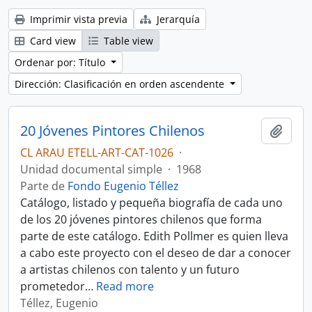
Imprimir vista previa
Jerarquía
Card view
Table view
Ordenar por: Título
Dirección: Clasificación en orden ascendente
20 Jóvenes Pintores Chilenos
Añadi
CL ARAU ETELL-ART-CAT-1026
·
Unidad documental simple
·
1968
Parte de
Fondo Eugenio Téllez
Catálogo, listado y pequeña biografía de cada uno
de los 20 jóvenes pintores chilenos que forma
parte de este catálogo. Edith Pollmer es quien lleva
a cabo este proyecto con el deseo de dar a conocer
a artistas chilenos con talento y un futuro
prometedor
…
Read more
Téllez, Eugenio