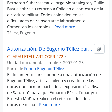
Bernardo Subercaseaux, Jorge Montealegre y Guillo
Bastia sobre su retorno a Chile en el contexto de la
dictadura militar. Todos coinciden en las
dificultades de reinsertarse laboralmente.
Comentan los cambios
…
Read more
Téllez, Eugenio
Autorización. De Eugenio Téllez para el Museo Nacional de Bellas Artes.
Añadi
CL ARAU ETELL-ART-CORR-472
·
Unidad documental simple
·
2007-01-25
Parte de
Fondo Eugenio Téllez
El documento corresponde a una autorización de
Eugenio Téllez, artista chileno y creador de las
obras que forman parte de la exposición “La Risa
de Saturno”, para que Eduardo Pérez Tobar y/o
Ernesto Muñoz realicen el retiro de dos de las
obras de dicha
…
Read more