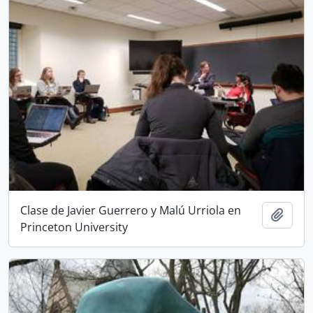
Clase de Javier Guerrero y Malú Urriola en
Añadi
Princeton University