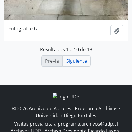
Fotografía 07
Añadi
Resultados 1 a 10 de 18
Previa
Siguiente
© 2026 Archivo de Autores · Programa Archivos ·
Universidad Diego Portales
Visitas previa cita a
programa.archivos@udp.cl
Archivos UDP
·
Archivo Presidente Ricardo Lagos
·