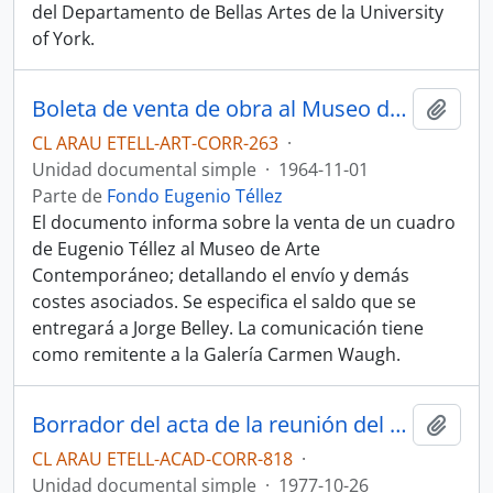
del Departamento de Bellas Artes de la University
of York.
Boleta de venta de obra al Museo de Arte Contemporáneo.
Añadi
CL ARAU ETELL-ART-CORR-263
·
Unidad documental simple
·
1964-11-01
Parte de
Fondo Eugenio Téllez
El documento informa sobre la venta de un cuadro
de Eugenio Téllez al Museo de Arte
Contemporáneo; detallando el envío y demás
costes asociados. Se especifica el saldo que se
entregará a Jorge Belley. La comunicación tiene
como remitente a la Galería Carmen Waugh.
Borrador del acta de la reunión del comité de titularidad y ascensos.
Añadi
CL ARAU ETELL-ACAD-CORR-818
·
Unidad documental simple
·
1977-10-26