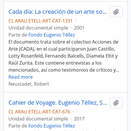
Cada día: La creación de un arte social. Cuaderno de análisis y debate culturales.
Añadi
CL ARAU ETELL-ART-CAT-1331
·
Unidad documental simple
·
2001
Parte de
Fondo Eugenio Téllez
El documento trata sobre el colectivo Acciones de
Arte (CADA), en el cual participaron Juan Castillo,
Lotty Rosenfeld, Fernando Balcells, Diamela Eltit y
Raúl Zurita. Este contiene entrevistas a los
mencionados, así como testimonios de críticos y
…
Read more
Neustadet, Robert
Cahier de Voyage. Eugenio Téllez, Santiago de Chile 2017. Instituto Pedagógico.
Añadi
CL ARAU ETELL-ART-CAT-676
·
Unidad documental simple
·
2017
Parte de
Fondo Eugenio Téllez