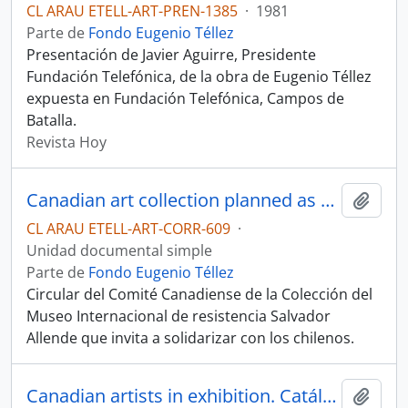
CL ARAU ETELL-ART-PREN-1385
·
1981
Parte de
Fondo Eugenio Téllez
Presentación de Javier Aguirre, Presidente
Fundación Telefónica, de la obra de Eugenio Téllez
expuesta en Fundación Telefónica, Campos de
Batalla.
Revista Hoy
Canadian art collection planned as part of international support for chilean people. Press release
Añadi
CL ARAU ETELL-ART-CORR-609
·
Unidad documental simple
Parte de
Fondo Eugenio Téllez
Circular del Comité Canadiense de la Colección del
Museo Internacional de resistencia Salvador
Allende que invita a solidarizar con los chilenos.
Canadian artists in exhibition. Catálogo
Añadi