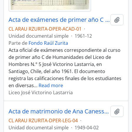
Acta de exámenes de primer año C de Humanidades del Liceo José Victorino Lastarria
Añadi
CL ARAU RZURITA-DPER-ACAD-01
·
Unidad documental simple
·
1961-12
Parte de
Fondo Raúl Zurita
Acta oficial de exámenes correspondiente al curso
de primer año C de Humanidades del Liceo de
Hombres N.° 5 José Victorino Lastarria, en
Santiago, Chile, del año 1961. El documento
registra las calificaciones finales de los estudiantes
en diversas
…
Read more
Liceo José Victorino Lastarria
Acta de matrimonio de Ana Canessa Pessolo y Raúl Zurita Inostroza
Añadi
CL ARAU RZURITA-DPER-LEG-04
·
Unidad documental simple
·
1949-04-02