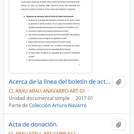
Acerca de la línea del boletín de actualidad internacional. Resumen
Añadi
CL ARAU ARAU-ANAVARRO-ART-01
·
Unidad documental simple
·
2017-01
Parte de
Colección Arturo Navarro
Acta de donación.
Añadi
CL ARAU ETELL-ART-CORR-517
·