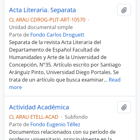
Acta Literaria. Separata
Añadi
CL ARAU CDROG-PLIT-ART-10570
·
Unidad documental simple
Parte de
Fondo Carlos Droguett
Separata de la revista Acta Literaria del
Departamento de Español Facultad de
Humanidades y Arte de la Universidad de
Concepción, N°35. Artículo escrito por Santiago
Aránguiz Pinto, Universidad Diego Portales. Se
trata de un artículo que busca examinar
…
Read
more
Actividad Académica
Añadi
CL ARAU ETELL-ACAD
·
Subfondo
Parte de
Fondo Eugenio Téllez
Documentos relacionados con su período de
profesor universitario, principalmente en la