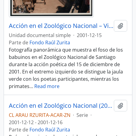
Acción en el Zoológico Nacional – Vista panorámica del foso y público asistente
Añadi
Unidad documental simple
·
2001-12-15
Parte de
Fondo Raúl Zurita
Fotografía panorámica que muestra el foso de los
babuinos en el Zoológico Nacional de Santiago
durante la acción poética del 15 de diciembre de
2001. En el extremo izquierdo se distingue la jaula
verde con los poetas participantes, mientras los
primates
…
Read more
Acción en el Zoológico Nacional (2001)
Añadi
CL ARAU RZURITA-ACAR-ZN
·
Serie
·
2001-12-12 - 2001-12-16
Parte de
Fondo Raúl Zurita