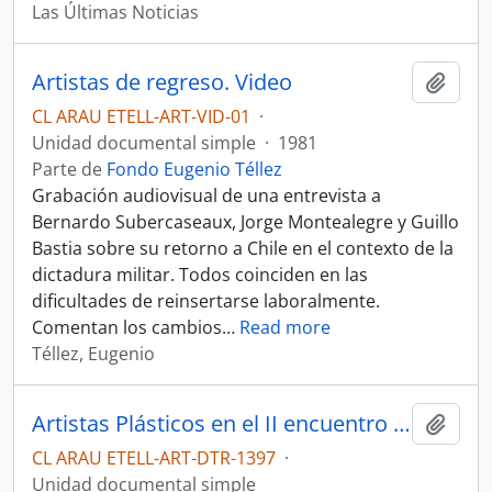
Las Últimas Noticias
Artistas de regreso. Video
Añadi
CL ARAU ETELL-ART-VID-01
·
Unidad documental simple
·
1981
Parte de
Fondo Eugenio Téllez
Grabación audiovisual de una entrevista a
Bernardo Subercaseaux, Jorge Montealegre y Guillo
Bastia sobre su retorno a Chile en el contexto de la
dictadura militar. Todos coinciden en las
dificultades de reinsertarse laboralmente.
Comentan los cambios
…
Read more
Téllez, Eugenio
Artistas Plásticos en el II encuentro de intelectuales. Lista
Añadi
CL ARAU ETELL-ART-DTR-1397
·
Unidad documental simple