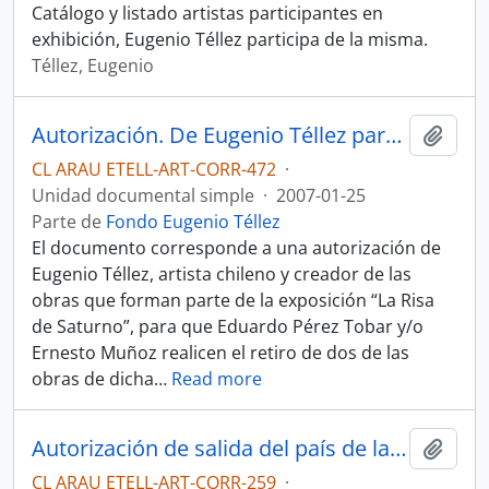
Catálogo y listado artistas participantes en
exhibición, Eugenio Téllez participa de la misma.
Téllez, Eugenio
Autorización. De Eugenio Téllez para el Museo Nacional de Bellas Artes.
Añadi
CL ARAU ETELL-ART-CORR-472
·
Unidad documental simple
·
2007-01-25
Parte de
Fondo Eugenio Téllez
El documento corresponde a una autorización de
Eugenio Téllez, artista chileno y creador de las
obras que forman parte de la exposición “La Risa
de Saturno”, para que Eduardo Pérez Tobar y/o
Ernesto Muñoz realicen el retiro de dos de las
obras de dicha
…
Read more
Autorización de salida del país de la obra "El cubano Volador"
Añadi
CL ARAU ETELL-ART-CORR-259
·