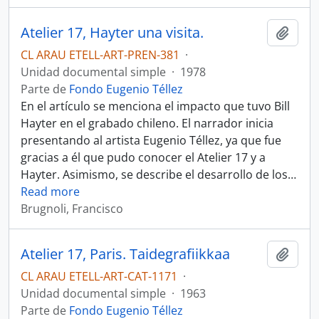
Atelier 17, Hayter una visita.
Añadi
CL ARAU ETELL-ART-PREN-381
·
Unidad documental simple
·
1978
Parte de
Fondo Eugenio Téllez
En el artículo se menciona el impacto que tuvo Bill
Hayter en el grabado chileno. El narrador inicia
presentando al artista Eugenio Téllez, ya que fue
gracias a él que pudo conocer el Atelier 17 y a
Hayter. Asimismo, se describe el desarrollo de los
…
Read more
Brugnoli, Francisco
Atelier 17, Paris. Taidegrafiikkaa
Añadi
CL ARAU ETELL-ART-CAT-1171
·
Unidad documental simple
·
1963
Parte de
Fondo Eugenio Téllez