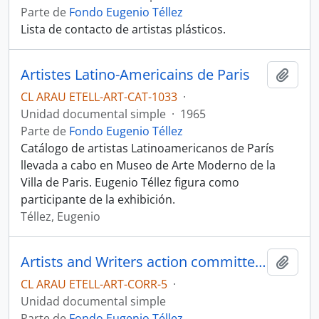
Parte de
Fondo Eugenio Téllez
Lista de contacto de artistas plásticos.
Artistes Latino-Americains de Paris
Añadi
CL ARAU ETELL-ART-CAT-1033
·
Unidad documental simple
·
1965
Parte de
Fondo Eugenio Téllez
Catálogo de artistas Latinoamericanos de París
llevada a cabo en Museo de Arte Moderno de la
Villa de Paris. Eugenio Téllez figura como
participante de la exhibición.
Téllez, Eugenio
Artists and Writers action committee. Folleto
Añadi
CL ARAU ETELL-ART-CORR-5
·
Unidad documental simple
Parte de
Fondo Eugenio Téllez