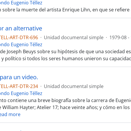
ondo Eugenio Téllez
 sobre la muerte del artista Enrique Lihn, en que se refiere 
r an alternative
TELL-ART-DTR-696
·
Unidad documental simple
·
1979-08 -
ondo Eugenio Téllez
 de Joseph Beuys sobre su hipótesis de que una sociedad es
y político si todos los seres humanos unieron su capacida
para un video.
TELL-ART-DTR-234
·
Unidad documental simple
ondo Eugenio Téllez
to contiene una breve biografía sobre la carrera de Eugenio 
 William Hayter; Atelier 17; hace veinte años; y cómo en los
ead more