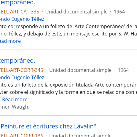
ntemporáneo.
TELL-ART-CAT-335
·
Unidad documental simple
·
1964
ondo Eugenio Téllez
to corresponde a un folleto de 'Arte Contemporáneo' de la
nio Téllez, y debajo de este, un mensaje escrito por S. W. H
ead more
ntemporáneo.
TELL-ART-CORR-345
·
Unidad documental simple
·
1964
ondo Eugenio Téllez
to es un folleto de la exposición titulada Arte contemporá
ter sobre el significado y la forma en que se relaciona con 
…
Read more
armen Waugh.
"Peinture et écritures chez Lavalin"
TELL-ART-CORR-136
·
Unidad documental simple