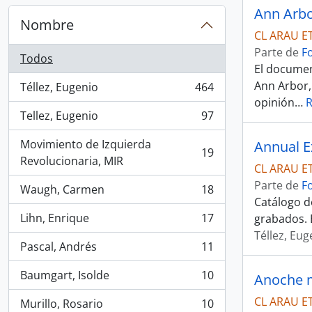
Ann Arbor
Nombre
CL ARAU E
Parte de
F
Todos
El documen
Ann Arbor, 
Téllez, Eugenio
464
, 464 resultados
opinión
…
Tellez, Eugenio
97
, 97 resultados
Movimiento de Izquierda
Annual Ex
19
, 19 resultados
Revolucionaria, MIR
CL ARAU E
Parte de
F
Waugh, Carmen
18
, 18 resultados
Catálogo de
Lihn, Enrique
17
grabados. 
, 17 resultados
Téllez, Eug
Pascal, Andrés
11
, 11 resultados
Baumgart, Isolde
10
Anoche m
, 10 resultados
CL ARAU E
Murillo, Rosario
10
, 10 resultados