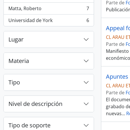
Parte de
F
Matta, Roberto
7
Publicación
, 7 resultados
Universidad de York
6
, 6 resultados
Appeal fo
CL ARAU E
Lugar
Parte de
F
Manifiesto
económico 
Materia
Apuntes 
Tipo
CL ARAU E
Parte de
F
El documen
Nivel de descripción
grabado de
nuevas
…
R
Tipo de soporte