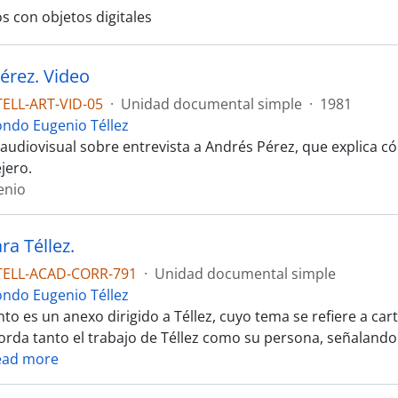
s con objetos digitales
érez. Video
ELL-ART-VID-05
·
Unidad documental simple
·
1981
ondo Eugenio Téllez
udiovisual sobre entrevista a Andrés Pérez, que explica cóm
ejero.
enio
ra Téllez.
TELL-ACAD-CORR-791
·
Unidad documental simple
ondo Eugenio Téllez
to es un anexo dirigido a Téllez, cuyo tema se refiere a 
orda tanto el trabajo de Téllez como su persona, señalando 
ead more