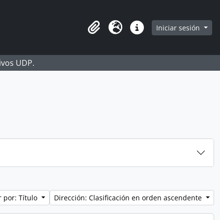
Iniciar sesión
Portapapeles
Idioma
Enlaces rápidos
hivos UDP.
 por: Título
Dirección: Clasificación en orden ascendente