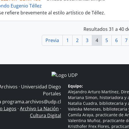
ondo Eugenio Téllez
 se refiere brevemente al estilo artístico de Téllez.
Resultados 31 a 40 d
Previa
1
2
3
4
5
6
7
Equipo:
Archivos · Universidad Diego
Alejandro Arturo Martínez, Dire
Portales
Mariana Simon, historiadora y a
 a
programa.archivos@udp.cl
Natalia Cuadra, bibliotecaria y 
do Lagos
·
Archivo La Nación
·
Valeska Meneses, bibliotecaria 
Camila Araya, practicante de A
Cultura Digital
Valentina Muñoz, practicante d
Kristhofer Frex Flores, practic