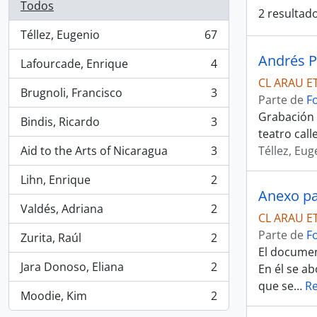
Todos
2 resultado
Téllez, Eugenio
67
, 67 resultados
Andrés P
Lafourcade, Enrique
4
, 4 resultados
CL ARAU ET
Brugnoli, Francisco
3
Parte de
F
, 3 resultados
Grabación a
Bindis, Ricardo
3
, 3 resultados
teatro call
Aid to the Arts of Nicaragua
3
Téllez, Eug
, 3 resultados
Lihn, Enrique
2
, 2 resultados
Anexo pa
Valdés, Adriana
2
, 2 resultados
CL ARAU E
Parte de
F
Zurita, Raúl
2
, 2 resultados
El documen
Jara Donoso, Eliana
2
En él se ab
, 2 resultados
que se
…
R
Moodie, Kim
2
, 2 resultados