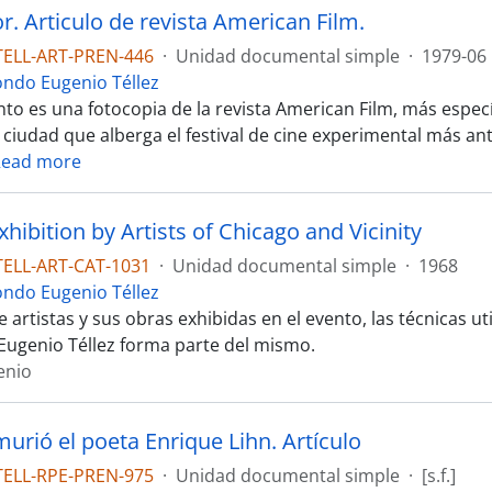
. Articulo de revista American Film.
TELL-ART-PREN-446
·
Unidad documental simple
·
1979-06
ondo Eugenio Téllez
to es una fotocopia de la revista American Film, más especí
ciudad que alberga el festival de cine experimental más ant
Read more
hibition by Artists of Chicago and Vicinity
TELL-ART-CAT-1031
·
Unidad documental simple
·
1968
ondo Eugenio Téllez
 artistas y sus obras exhibidas en el evento, las técnicas u
Eugenio Téllez forma parte del mismo.
enio
urió el poeta Enrique Lihn. Artículo
TELL-RPE-PREN-975
·
Unidad documental simple
·
[s.f.]