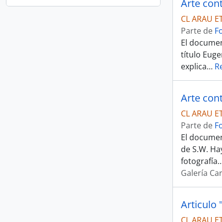
Arte co
CL ARAU E
Parte de
F
El documen
título Euge
explica
…
R
Arte co
CL ARAU E
Parte de
F
El documen
de S.W. Hay
fotografía
Galería C
Articulo 
CL ARAU E