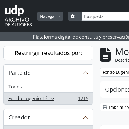
Skip to main content
Búsqueda
Search options
Navegar
Plataforma digital de consulta y preservaci
Mo
Restringir resultados por:
Descrip
Parte de
Remove filter:
Fondo Eugeni
Todos
Opcione
Fondo Eugenio Téllez
1215
, 1215 resultados
Imprimir v
Creador