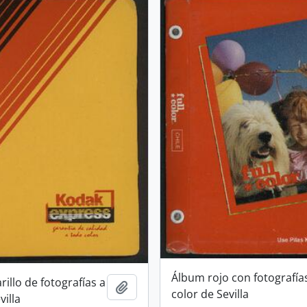
Álbum rojo con fotografía
illo de fotografías a
Añadir al portapapeles
color de Sevilla
villa