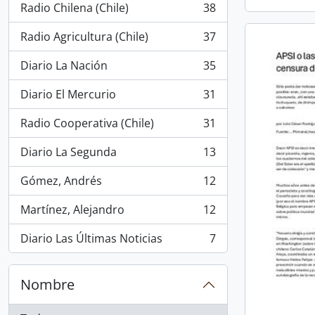
Radio Chilena (Chile)
38
, 38 resultados
Radio Agricultura (Chile)
37
, 37 resultados
Diario La Nación
35
, 35 resultados
Diario El Mercurio
31
, 31 resultados
Radio Cooperativa (Chile)
31
, 31 resultados
Diario La Segunda
13
, 13 resultados
Gómez, Andrés
12
, 12 resultados
Martínez, Alejandro
12
, 12 resultados
Diario Las Últimas Noticias
7
, 7 resultados
Nombre