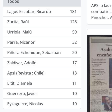
Todos
APSI o las 
combatir l
Lagos Escobar, Ricardo
181
, 181 resultados
Pinochet. 
Zurita, Raúl
128
, 128 resultados
Urriola, Malú
59
, 59 resultados
Parra, Nicanor
32
, 32 resultados
Piñera Echenique, Sebastián
20
, 20 resultados
Zaldivar, Adolfo
17
, 17 resultados
Apsi (Revista : Chile)
13
, 13 resultados
Eltit, Diamela
11
, 11 resultados
Guerrero, Javier
10
, 10 resultados
Eyzaguirre, Nicolás
10
, 10 resultados