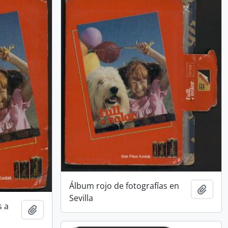
Álbum rojo de fotografías en
Añadi
Sevilla
s a
Añadir al portapapeles