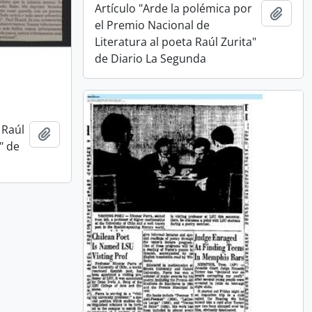
Artículo "Arde la polémica por
Añadi
el Premio Nacional de
Literatura al poeta Raúl Zurita"
de Diario La Segunda
 Raúl
Añadir al portapapeles
" de