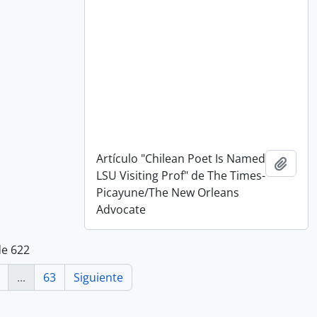
Artículo "Chilean Poet Is Named
Añadi
LSU Visiting Prof" de The Times-
Picayune/The New Orleans
Advocate
de 622
...
63
Siguiente