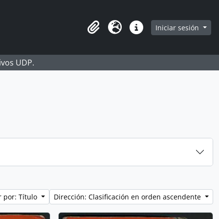
Iniciar sesión
Portapapeles
Idioma
Enlaces rápidos
hivos UDP.
 por: Título
Dirección: Clasificación en orden ascendente