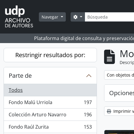
Skip to main content
Búsqueda
Search options
Navegar
Plataforma digital de consulta y preservaci
Mo
Restringir resultados por:
Descrip
Parte de
Remove filter:
Con objetos d
Todos
Opcione
Fondo Malú Urriola
197
, 197 resultados
Imprimir v
Colección Arturo Navarro
196
, 196 resultados
Fondo Raúl Zurita
153
, 153 resultados