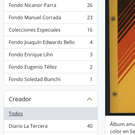
Fondo Nicanor Parra
26
, 26 resultados
Fondo Manuel Corrada
23
, 23 resultados
Colecciones Especiales
16
, 16 resultados
Fondo Joaquín Edwards Bello
4
, 4 resultados
Fondo Enrique Lihn
3
, 3 resultados
Fondo Eugenio Téllez
2
, 2 resultados
Fondo Soledad Bianchi
1
, 1 resultados
Creador
Todos
Álbum amar
Diario La Tercera
40
, 40 resultados
color en Se