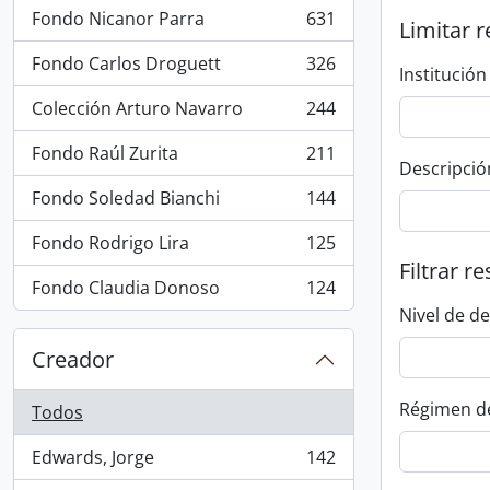
Fondo Nicanor Parra
631
Limitar r
, 631 resultados
Fondo Carlos Droguett
326
Institución
, 326 resultados
Colección Arturo Navarro
244
, 244 resultados
Fondo Raúl Zurita
211
, 211 resultados
Descripció
Fondo Soledad Bianchi
144
, 144 resultados
Fondo Rodrigo Lira
125
, 125 resultados
Filtrar r
Fondo Claudia Donoso
124
, 124 resultados
Nivel de d
Creador
Régimen d
Todos
Edwards, Jorge
142
, 142 resultados