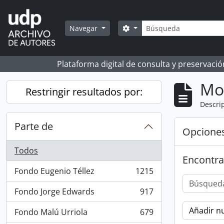
Skip to main content
Búsqueda
Search options
Navegar
Plataforma digital de consulta y preservaci
Mo
Restringir resultados por:
Descrip
Parte de
Opcione
Todos
Encontra
Fondo Eugenio Téllez
1215
, 1215 resultados
Fondo Jorge Edwards
917
, 917 resultados
Añadir nu
Fondo Malú Urriola
679
, 679 resultados