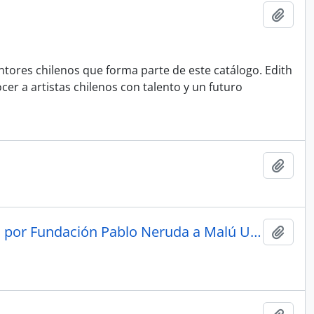
Añadi
ntores chilenos que forma parte de este catálogo. Edith
cer a artistas chilenos con talento y un futuro
Añadi
24 Currículums de postulantes al Taller de Poesía enviado por Fundación Pablo Neruda a Malú Urriola
Añadi