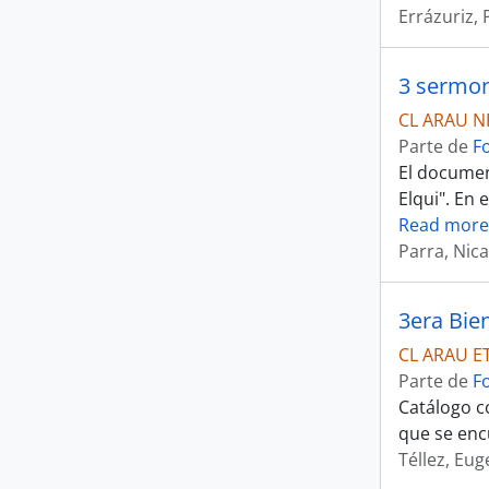
Errázuriz, 
3 sermon
CL ARAU N
Parte de
F
El documen
Elqui". En 
Read more
Parra, Nic
3era Bie
CL ARAU E
Parte de
F
Catálogo co
que se enc
Téllez, Eug