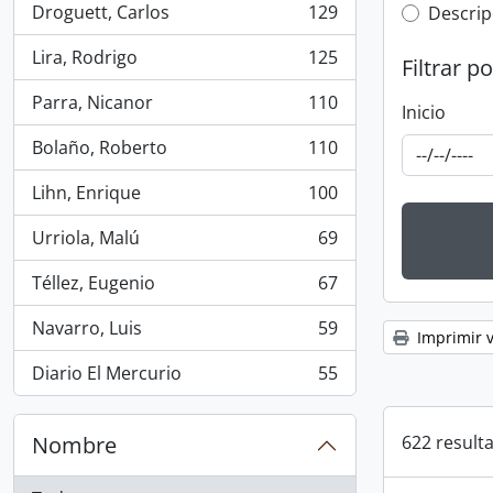
Droguett, Carlos
129
Top-leve
Descrip
, 129 resultados
Lira, Rodrigo
125
Filtrar p
, 125 resultados
Parra, Nicanor
110
Inicio
, 110 resultados
Bolaño, Roberto
110
, 110 resultados
Lihn, Enrique
100
, 100 resultados
Urriola, Malú
69
, 69 resultados
Téllez, Eugenio
67
, 67 resultados
Navarro, Luis
59
Imprimir v
, 59 resultados
Diario El Mercurio
55
, 55 resultados
622 result
Nombre