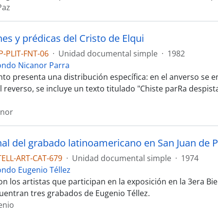
Paz
es y prédicas del Cristo de Elqui
P-PLIT-FNT-06
·
Unidad documental simple
·
1982
ondo Nicanor Parra
to presenta una distribución específica: en el anverso se 
el reverso, se incluye un texto titulado "Chiste parRa despist
anor
nal del grabado latinoamericano en San Juan de P
TELL-ART-CAT-679
·
Unidad documental simple
·
1974
ondo Eugenio Téllez
n los artistas que participan en la exposición en la 3era Bi
uentran tres grabados de Eugenio Téllez.
enio