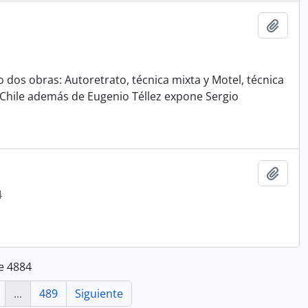
Añadi
o dos obras: Autoretrato, técnica mixta y Motel, técnica
n Chile además de Eugenio Téllez expone Sergio
Añadi
4
e 4884
...
489
Siguiente