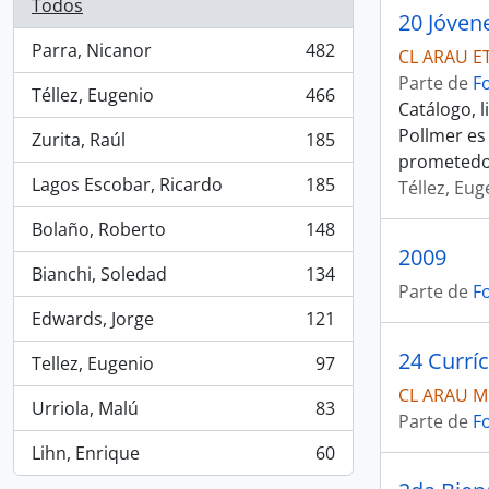
Todos
20 Jóven
Parra, Nicanor
482
CL ARAU E
, 482 resultados
Parte de
F
Téllez, Eugenio
466
, 466 resultados
Catálogo, 
Pollmer es 
Zurita, Raúl
185
, 185 resultados
prometed
Lagos Escobar, Ricardo
185
Téllez, Eug
, 185 resultados
Bolaño, Roberto
148
, 148 resultados
2009
Bianchi, Soledad
134
, 134 resultados
Parte de
F
Edwards, Jorge
121
, 121 resultados
Tellez, Eugenio
97
, 97 resultados
CL ARAU M
Urriola, Malú
83
, 83 resultados
Parte de
F
Lihn, Enrique
60
, 60 resultados