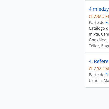
4 miedzy
CL ARAU E
Parte de
F
Catálogo de
mixta, Can
González,
Téllez, Eug
4. Refer
CL ARAU M
Parte de
F
Urriola, Ma