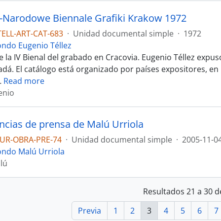
-Narodowe Biennale Grafiki Krakow 1972
TELL-ART-CAT-683
·
Unidad documental simple
·
1972
ondo Eugenio Téllez
 la IV Bienal del grabado en Cracovia. Eugenio Téllez expus
adá. El catálogo está organizado por países expositores, e
…
Read more
enio
encias de prensa de Malú Urriola
UR-OBRA-PRE-74
·
Unidad documental simple
·
2005-11-0
ondo Malú Urriola
lú
Resultados 21 a 30 d
Previa
1
2
3
4
5
6
7