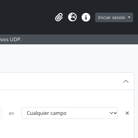
Iniciar sesión
Portapapeles
Idioma
Enlaces rápidos
hivos UDP.
en