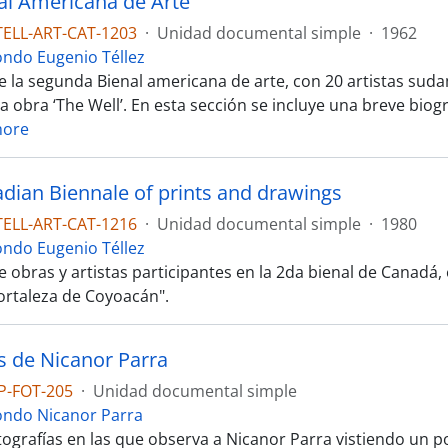
al Americana de Arte
TELL-ART-CAT-1203
·
Unidad documental simple
·
1962
ondo Eugenio Téllez
e la segunda Bienal americana de arte, con 20 artistas suda
a obra ‘The Well’. En esta sección se incluye una breve biog
more
dian Biennale of prints and drawings
TELL-ART-CAT-1216
·
Unidad documental simple
·
1980
ondo Eugenio Téllez
 obras y artistas participantes en la 2da bienal de Canadá, 
rtaleza de Coyoacán".
os de Nicanor Parra
P-FOT-205
·
Unidad documental simple
ondo Nicanor Parra
otografías en las que observa a Nicanor Parra vistiendo un 