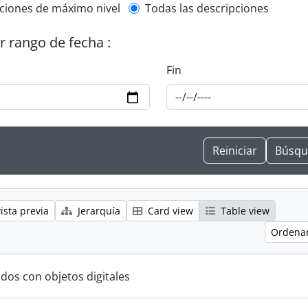
l description filter
ciones de máximo nivel
Todas las descripciones
or rango de fecha :
Fin
ista previa
Jerarquía
Card view
Table view
Ordenar
ados con objetos digitales