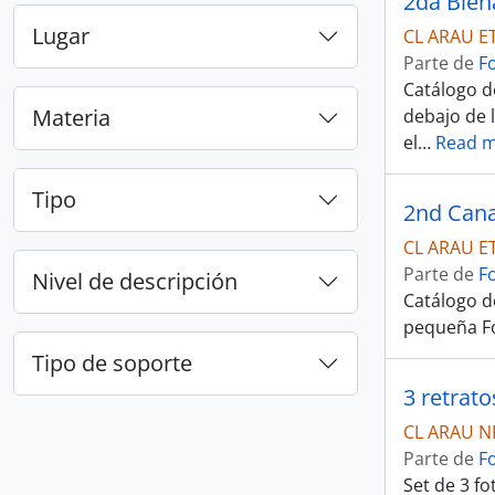
2da Bien
Lugar
CL ARAU E
Parte de
F
Catálogo d
Materia
debajo de l
el
…
Read 
Tipo
2nd Cana
CL ARAU E
Parte de
F
Nivel de descripción
Catálogo de
pequeña Fo
Tipo de soporte
3 retrat
CL ARAU N
Parte de
F
Set de 3 f