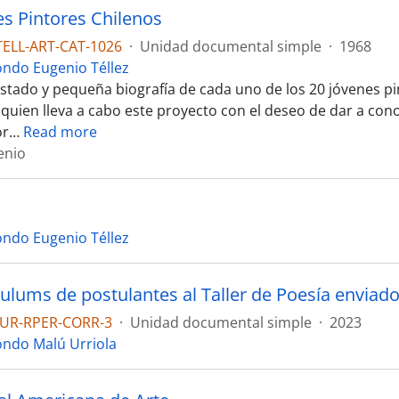
es Pintores Chilenos
TELL-ART-CAT-1026
·
Unidad documental simple
·
1968
ondo Eugenio Téllez
listado y pequeña biografía de cada uno de los 20 jóvenes pi
quien lleva a cabo este proyecto con el deseo de dar a cono
or
…
Read more
enio
ondo Eugenio Téllez
UR-RPER-CORR-3
·
Unidad documental simple
·
2023
ondo Malú Urriola