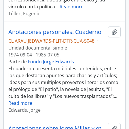
vínculo con la política
…
Read more
Téllez, Eugenio
Anotaciones personales. Cuaderno
Añadi
CL ARAU JEDWARDS-PLIT-DTR-CUA-5048
·
Unidad documental simple
·
1974-09-04 - 1985-07-05
Parte de
Fondo Jorge Edwards
El cuaderno presenta múltiples contenidos, entre
los que destacan apuntes para charlas y artículos;
ideas para sus múltiples proyectos literarios como
el prólogo de "El patio", la novela de jesuitas, "El
culto de los libres" y "Los nuevos trasplantados";
…
Read more
Edwards, Jorge
Anotaciones sobre Jorge Millas y otras materias. Cuaderno
Añadi