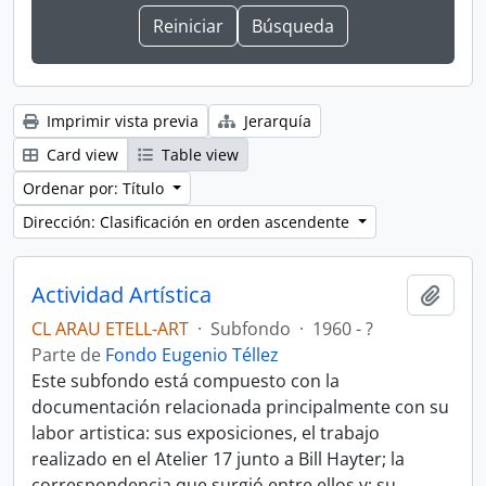
Imprimir vista previa
Jerarquía
Card view
Table view
Ordenar por: Título
Dirección: Clasificación en orden ascendente
Actividad Artística
Añadi
CL ARAU ETELL-ART
·
Subfondo
·
1960 - ?
Parte de
Fondo Eugenio Téllez
Este subfondo está compuesto con la
documentación relacionada principalmente con su
labor artistica: sus exposiciones, el trabajo
realizado en el Atelier 17 junto a Bill Hayter; la
correspondencia que surgió entre ellos y; su