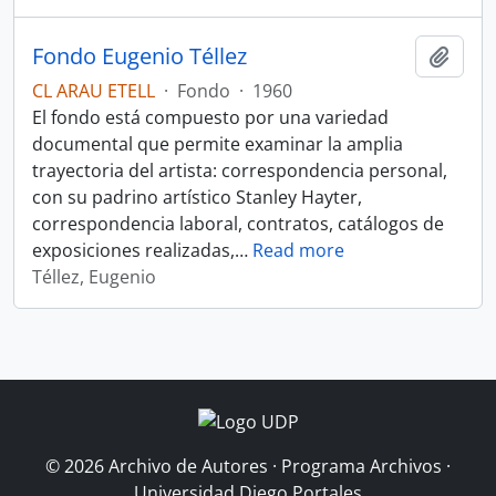
Fondo Eugenio Téllez
Añadi
CL ARAU ETELL
·
Fondo
·
1960
El fondo está compuesto por una variedad
documental que permite examinar la amplia
trayectoria del artista: correspondencia personal,
con su padrino artístico Stanley Hayter,
correspondencia laboral, contratos, catálogos de
exposiciones realizadas,
…
Read more
Téllez, Eugenio
© 2026 Archivo de Autores · Programa Archivos ·
Universidad Diego Portales