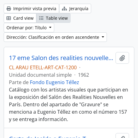
Imprimir vista previa
Jerarquía
Card view
Table view
Ordenar por: Título
Dirección: Clasificación en orden ascendente
17 eme Salon des realities nouvelles du 7 au 29 avril 1962
Añadi
CL ARAU ETELL-ART-CAT-1200
·
Unidad documental simple
·
1962
Parte de
Fondo Eugenio Téllez
Catálogo con los artistas visuales que participan en
la exposición del Salón des Realities Nouvelles en
París. Dentro del apartado de "Gravure" se
menciona a Eugenio Téllez en como el número 157
y se entrega información.