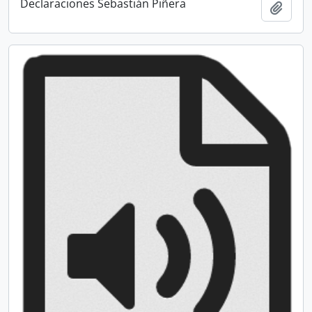
Declaraciones Sebastián Piñera
Añadi