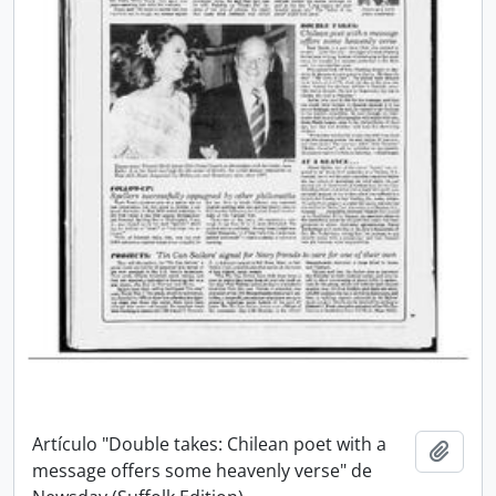
Artículo "Double takes: Chilean poet with a
Añadi
message offers some heavenly verse" de