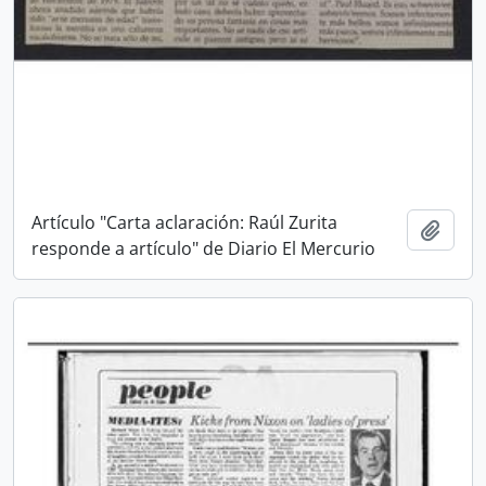
Artículo "Carta aclaración: Raúl Zurita
Añadi
responde a artículo" de Diario El Mercurio