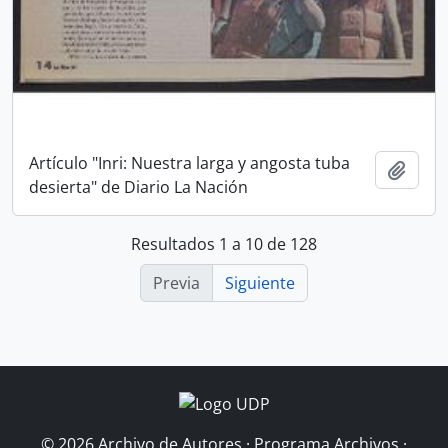
Artículo "Inri: Nuestra larga y angosta tuba
Añadi
desierta" de Diario La Nación
Resultados 1 a 10 de 128
Previa
Siguiente
© 2026 Archivo de Autores · Programa Archivos ·