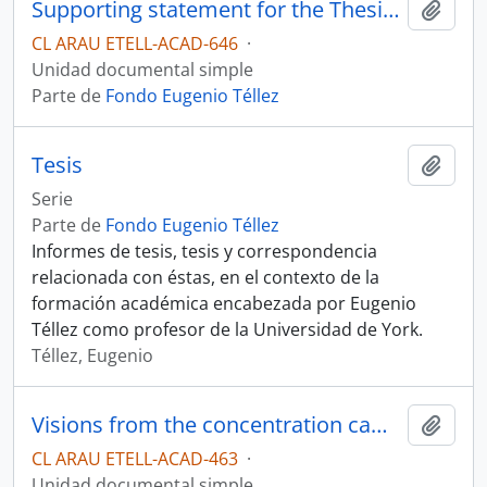
Supporting statement for the Thesis exhibition: Chinese food by May Chan
Añadi
CL ARAU ETELL-ACAD-646
·
Unidad documental simple
Parte de
Fondo Eugenio Téllez
Tesis
Añadi
Serie
Parte de
Fondo Eugenio Téllez
Informes de tesis, tesis y correspondencia
relacionada con éstas, en el contexto de la
formación académica encabezada por Eugenio
Téllez como profesor de la Universidad de York.
Téllez, Eugenio
Visions from the concentration camp state of despair. Informe
Añadi
CL ARAU ETELL-ACAD-463
·
Unidad documental simple