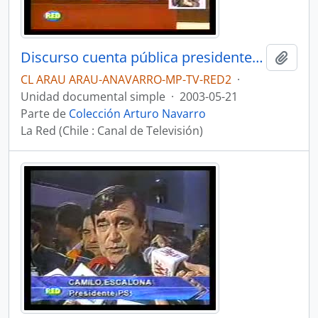
Discurso cuenta pública presidente Ricardo Lagos. Noticiario Telediario
Añadi
CL ARAU ARAU-ANAVARRO-MP-TV-RED2
·
Unidad documental simple
·
2003-05-21
Parte de
Colección Arturo Navarro
La Red (Chile : Canal de Televisión)