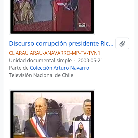
Discurso corrupción presidente Ricardo Lagos. Noticiario Central
Añadi
CL ARAU ARAU-ANAVARRO-MP-TV-TVN1
·
Unidad documental simple
·
2003-05-21
Parte de
Colección Arturo Navarro
Televisión Nacional de Chile