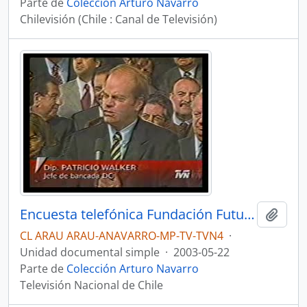
Parte de
Colección Arturo Navarro
Chilevisión (Chile : Canal de Televisión)
Encuesta telefónica Fundación Futuro sobre discurso presidencial. Noticiero Central
Añadi
CL ARAU ARAU-ANAVARRO-MP-TV-TVN4
·
Unidad documental simple
·
2003-05-22
Parte de
Colección Arturo Navarro
Televisión Nacional de Chile