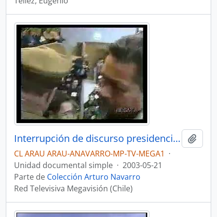
Téllez, Eugenio
Interrupción de discurso presidencial por dirigentes universitarios. Noticiario Meganoticias
Añadi
CL ARAU ARAU-ANAVARRO-MP-TV-MEGA1
·
Unidad documental simple
·
2003-05-21
Parte de
Colección Arturo Navarro
Red Televisiva Megavisión (Chile)