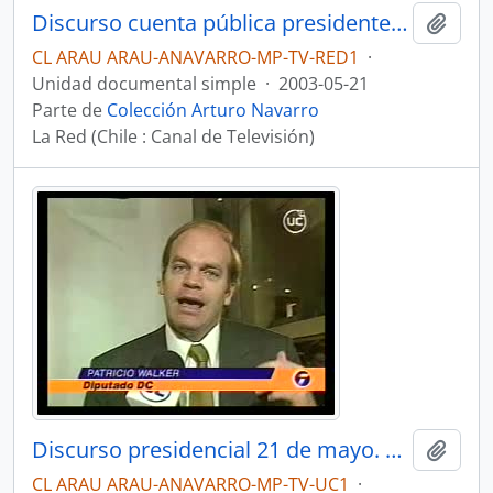
Discurso cuenta pública presidente Ricardo Lagos. Noticiario Telediario
Añadi
CL ARAU ARAU-ANAVARRO-MP-TV-RED1
·
Unidad documental simple
·
2003-05-21
Parte de
Colección Arturo Navarro
La Red (Chile : Canal de Televisión)
Discurso presidencial 21 de mayo. Noticiario central
Añadi
CL ARAU ARAU-ANAVARRO-MP-TV-UC1
·