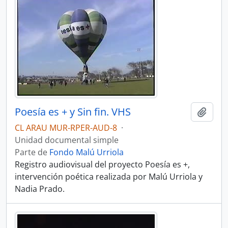
Poesía es + y Sin fin. VHS
Añadi
CL ARAU MUR-RPER-AUD-8
·
Unidad documental simple
Parte de
Fondo Malú Urriola
Registro audiovisual del proyecto Poesía es +,
intervención poética realizada por Malú Urriola y
Nadia Prado.