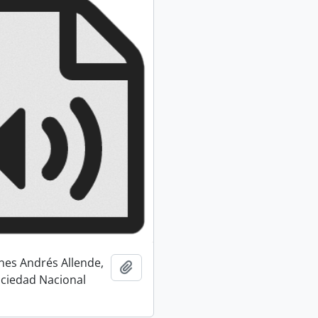
nes Andrés Allende,
Añadir al portapapeles
ociedad Nacional
a