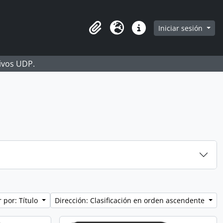
Iniciar sesión
Portapapeles
Idioma
Enlaces rápidos
hivos UDP.
 por: Título
Dirección: Clasificación en orden ascendente