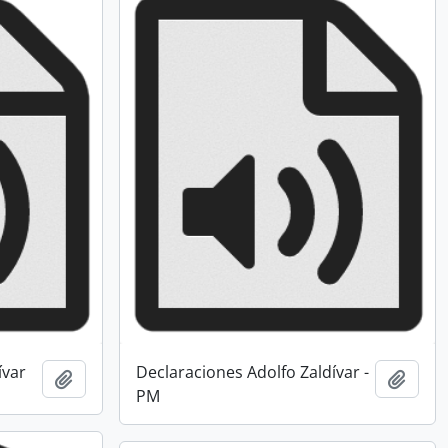
ívar
Declaraciones Adolfo Zaldívar -
Añadir al portapapeles
Añadi
PM