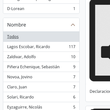
D-Lorean
1
, 1 resultados
Nombre
Todos
Lagos Escobar, Ricardo
117
, 117 resultados
Zaldivar, Adolfo
10
, 10 resultados
Piñera Echenique, Sebastián
9
, 9 resultados
Novoa, Jovino
7
, 7 resultados
Claro, Juan
7
, 7 resultados
Declaracio
Solari, Ricardo
6
, 6 resultados
Eyzaguirre, Nicolás
5
, 5 resultados