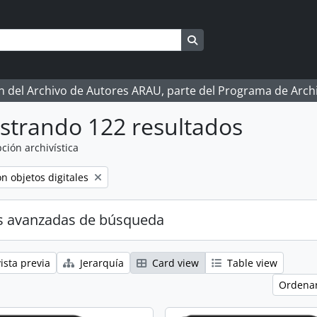
Search in browse page
ón del Archivo de Autores ARAU, parte del Programa de Arc
strando 122 resultados
ción archivística
move filter:
n objetos digitales
s avanzadas de búsqueda
ista previa
Jerarquía
Card view
Table view
Ordenar