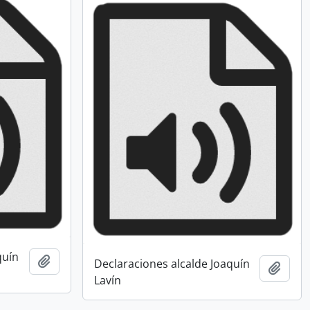
quín
Añadir al portapapeles
Declaraciones alcalde Joaquín
Añadi
Lavín