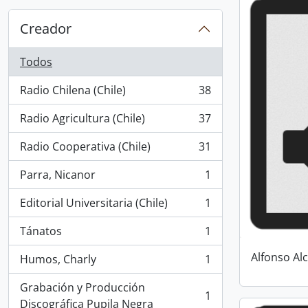
Creador
Todos
Radio Chilena (Chile)
38
, 38 resultados
Radio Agricultura (Chile)
37
, 37 resultados
Radio Cooperativa (Chile)
31
, 31 resultados
Parra, Nicanor
1
, 1 resultados
Editorial Universitaria (Chile)
1
, 1 resultados
Tánatos
1
, 1 resultados
Alfonso Al
Humos, Charly
1
, 1 resultados
Grabación y Producción
1
, 1 resultados
Discográfica Pupila Negra