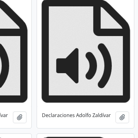
ívar
Declaraciones Adolfo Zaldívar
Añadir al portapapeles
Añadi