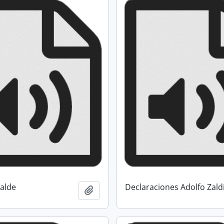
calde
Declaraciones Adolfo Zald
Añadir al portapapeles