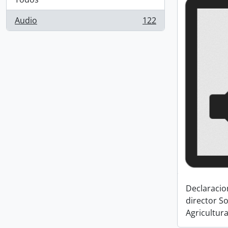
Audio
122
, 122 resultados
Declaracio
director S
Agricultur