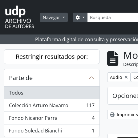
Skip to main content
Búsqueda
Search options
Navegar
Plataforma digital de consulta y preservaci
Mo
Restringir resultados por:
Descrip
Parte de
Remove filter:
Re
Audio
Co
Todos
Opcione
Colección Arturo Navarro
117
, 117 resultados
Imprimir v
Fondo Nicanor Parra
4
, 4 resultados
Fondo Soledad Bianchi
1
, 1 resultados