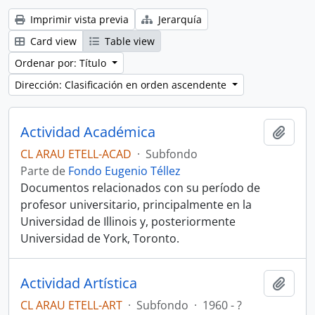
Imprimir vista previa
Jerarquía
Card view
Table view
Ordenar por: Título
Dirección: Clasificación en orden ascendente
Actividad Académica
Añadi
CL ARAU ETELL-ACAD
·
Subfondo
Parte de
Fondo Eugenio Téllez
Documentos relacionados con su período de
profesor universitario, principalmente en la
Universidad de Illinois y, posteriormente
Universidad de York, Toronto.
Actividad Artística
Añadi
CL ARAU ETELL-ART
·
Subfondo
·
1960 - ?