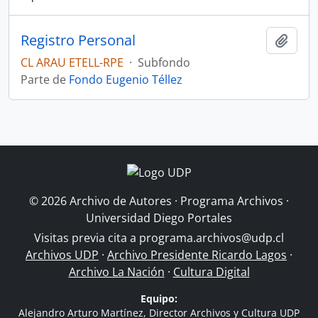
Registro Personal
Añadi
CL ARAU ETELL-RPE
·
Subfondo
Parte de
Fondo Eugenio Téllez
© 2026 Archivo de Autores · Programa Archivos ·
Universidad Diego Portales
Visitas previa cita a
programa.archivos@udp.cl
Archivos UDP
·
Archivo Presidente Ricardo Lagos
·
Archivo La Nación
·
Cultura Digital
Equipo:
Alejandro Arturo Martínez, Director Archivos y Cultura UDP