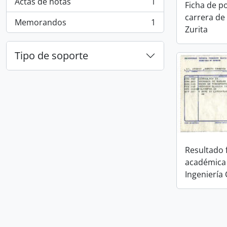
Actas de notas
1
Ficha de po
, 1 resultados
carrera de 
Memorandos
1
, 1 resultados
Zurita
Tipo de soporte
Resultado 
académica 
Ingeniería C