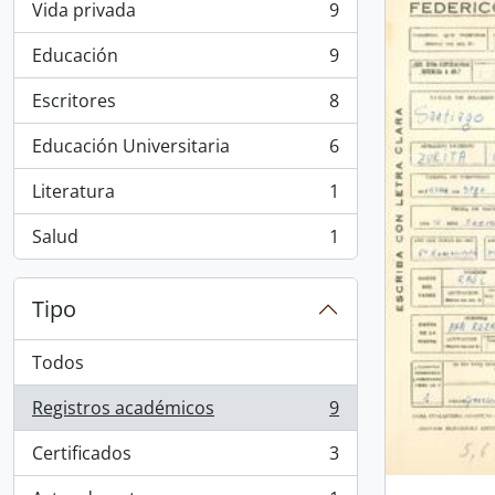
Vida privada
9
, 9 resultados
Educación
9
, 9 resultados
Escritores
8
, 8 resultados
Educación Universitaria
6
, 6 resultados
Literatura
1
, 1 resultados
Salud
1
, 1 resultados
Tipo
Todos
Registros académicos
9
, 9 resultados
Certificados
3
, 3 resultados