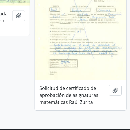
rada
Añadir al portapapeles
en
Solicitud de certificado de
Añadi
aprobación de asignaturas
matemáticas Raúl Zurita