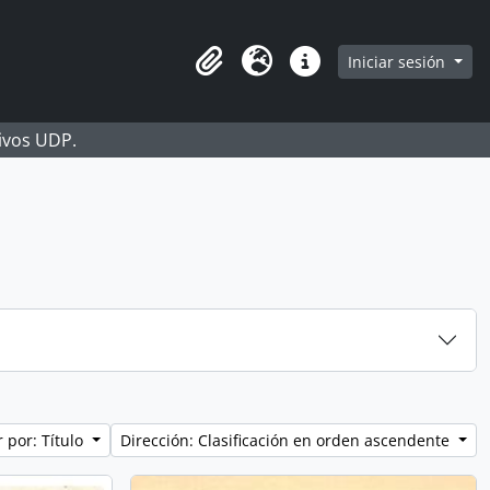
Iniciar sesión
Portapapeles
Idioma
Enlaces rápidos
hivos UDP.
 por: Título
Dirección: Clasificación en orden ascendente