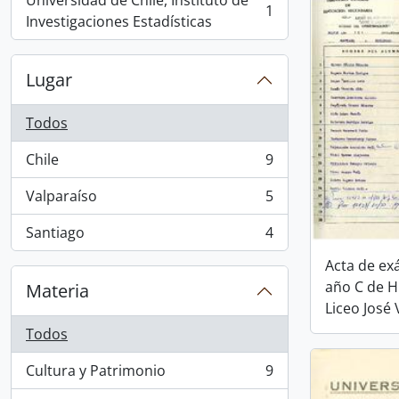
Universidad de Chile, Instituto de
1
, 1 resultados
Investigaciones Estadísticas
Lugar
Todos
Chile
9
, 9 resultados
Valparaíso
5
, 5 resultados
Santiago
4
, 4 resultados
Acta de e
año C de 
Materia
Liceo José 
Todos
Cultura y Patrimonio
9
, 9 resultados