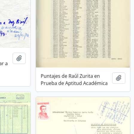
Añadir al portapapeles
ar a
Puntajes de Raúl Zurita en
Añadi
Prueba de Aptitud Académica