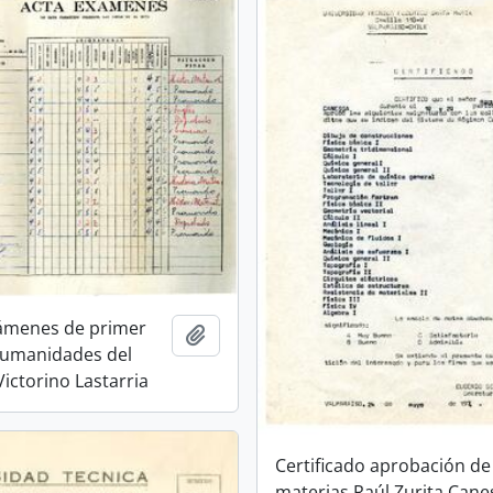
xámenes de primer
Añadir al portapapeles
Humanidades del
Victorino Lastarria
Certificado aprobación de
materias Raúl Zurita Cane