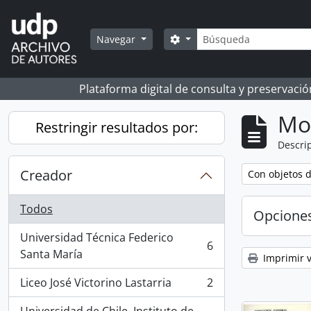
Skip to main content
Búsqueda
Search options
Navegar
Plataforma digital de consulta y preservaci
Mo
Restringir resultados por:
Descrip
Creador
Remove filter:
Con objetos d
Todos
Opcione
Universidad Técnica Federico
6
, 6 resultados
Santa María
Imprimir v
Liceo José Victorino Lastarria
2
, 2 resultados