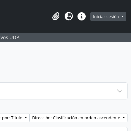
Iniciar sesión
Portapapeles
Idioma
Enlaces rápidos
hivos UDP.
 por: Título
Dirección: Clasificación en orden ascendente