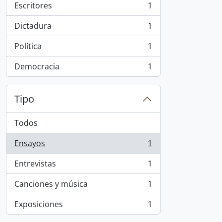
Escritores
1
, 1 resultados
Dictadura
1
, 1 resultados
Política
1
, 1 resultados
Democracia
1
, 1 resultados
Tipo
Todos
Ensayos
1
, 1 resultados
Entrevistas
1
, 1 resultados
Canciones y música
1
, 1 resultados
Exposiciones
1
, 1 resultados