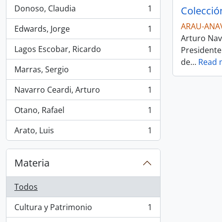
Donoso, Claudia
1
Colecció
, 1 resultados
ARAU-ANA
Edwards, Jorge
1
, 1 resultados
Arturo Nava
Lagos Escobar, Ricardo
1
Presidente
, 1 resultados
de
…
Read 
Marras, Sergio
1
, 1 resultados
Navarro Ceardi, Arturo
1
, 1 resultados
Otano, Rafael
1
, 1 resultados
Arato, Luis
1
, 1 resultados
Materia
Todos
Cultura y Patrimonio
1
, 1 resultados