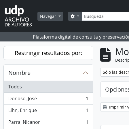
Skip to main content
Búsqueda
Search options
Navegar
Plataforma digital de consulta y preservaci
Mo
Restringir resultados por:
Descrip
Nombre
Remove filter:
Sólo las desc
Todos
Opcione
Donoso, José
1
, 1 resultados
Imprimir v
Lihn, Enrique
1
, 1 resultados
Parra, Nicanor
1
, 1 resultados