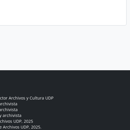
ctor Archivos y Cultura UDP
rchivista
archivista
y archivista
rchivos UDP, 2025
e Archivos UDP, 2025.