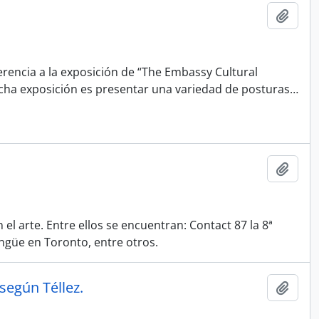
Añadi
eferencia a la exposición de “The Embassy Cultural
 dicha exposición es presentar una variedad de posturas
…
Añadi
l arte. Entre ellos se encuentran: Contact 87 la 8ª
ingüe en Toronto, entre otros.
según Téllez.
Añadi