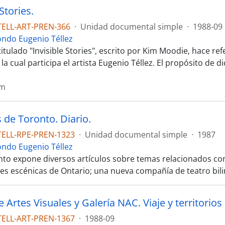
 Stories.
TELL-ART-PREN-366
·
Unidad documental simple
·
1988-09
ondo Eugenio Téllez
 titulado "Invisible Stories", escrito por Kim Moodie, hace r
la cual participa el artista Eugenio Téllez. El propósito de
im
 de Toronto. Diario.
TELL-RPE-PREN-1323
·
Unidad documental simple
·
1987
ondo Eugenio Téllez
to expone diversos artículos sobre temas relacionados con e
rtes escénicas de Ontario; una nueva compañía de teatro bil
Artes Visuales y Galería NAC. Viaje y territorios 
TELL-ART-PREN-1367
·
1988-09