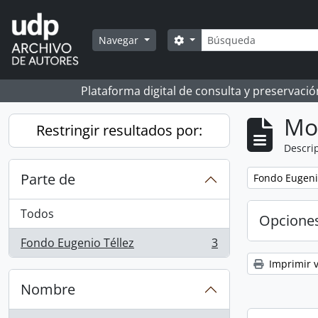
Skip to main content
Búsqueda
Search options
Navegar
Plataforma digital de consulta y preservaci
Mo
Restringir resultados por:
Descrip
Parte de
Remove filter:
Fondo Eugeni
Todos
Opcione
Fondo Eugenio Téllez
3
, 3 resultados
Imprimir v
Nombre