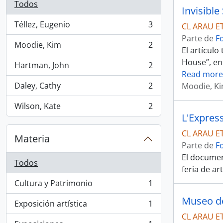
Todos
Invisible
Téllez, Eugenio
3
CL ARAU E
, 3 resultados
Parte de
F
Moodie, Kim
2
, 2 resultados
El artículo
House”, en 
Hartman, John
2
, 2 resultados
Read more
Daley, Cathy
2
Moodie, K
, 2 resultados
Wilson, Kate
2
, 2 resultados
L'Express
CL ARAU E
Materia
Parte de
F
El documen
Todos
feria de a
Cultura y Patrimonio
1
, 1 resultados
Museo de 
Exposición artística
1
, 1 resultados
CL ARAU E