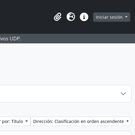
Iniciar sesión
Portapapeles
Idioma
Enlaces rápidos
hivos UDP.
 por: Título
Dirección: Clasificación en orden ascendente