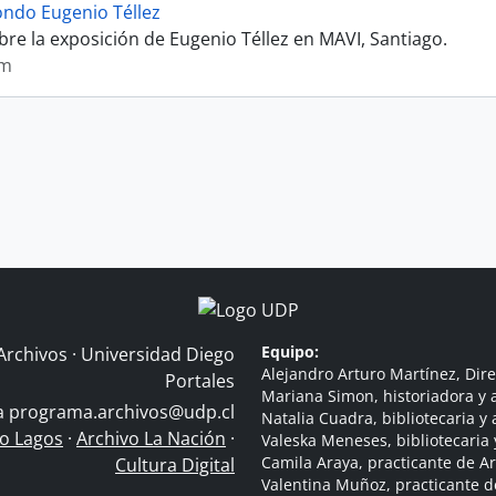
ondo Eugenio Téllez
bre la exposición de Eugenio Téllez en MAVI, Santiago.
im
Equipo:
Archivos · Universidad Diego
Alejandro Arturo Martínez, Dire
Portales
Mariana Simon, historiadora y a
 a
programa.archivos@udp.cl
Natalia Cuadra, bibliotecaria y 
do Lagos
·
Archivo La Nación
·
Valeska Meneses, bibliotecaria 
Camila Araya, practicante de A
Cultura Digital
Valentina Muñoz, practicante d