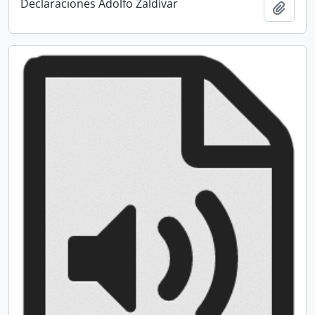
Declaraciones Adolfo Zaldívar
Añadi