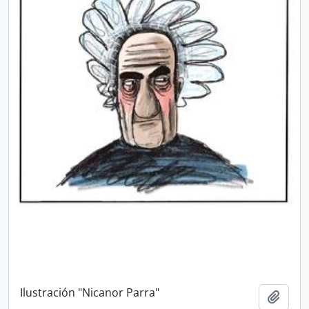
Ilustración "Nicanor Parra"
Añadi