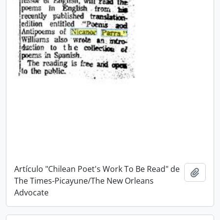
Artículo "Chilean Poet's Work To Be Read" de
Añadi
The Times-Picayune/The New Orleans
Advocate