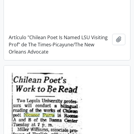
Artículo "Chilean Poet Is Named LSU Visiting
Añadi
Prof" de The Times-Picayune/The New
Orleans Advocate