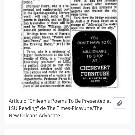
Artículo "Chilean's Poems To Be Presented at
Añadi
LSU Reading" de The Times-Picayune/The
New Orleans Advocate