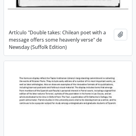
Artículo "Double takes: Chilean poet with a
Añadi
message offers some heavenly verse" de
Newsday (Suffolk Edition)