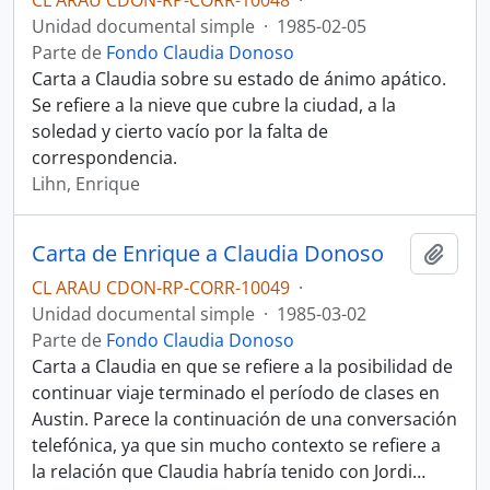
CL ARAU CDON-RP-CORR-10048
·
Unidad documental simple
·
1985-02-05
Parte de
Fondo Claudia Donoso
Carta a Claudia sobre su estado de ánimo apático.
Se refiere a la nieve que cubre la ciudad, a la
soledad y cierto vacío por la falta de
correspondencia.
Lihn, Enrique
Carta de Enrique a Claudia Donoso
Añadi
CL ARAU CDON-RP-CORR-10049
·
Unidad documental simple
·
1985-03-02
Parte de
Fondo Claudia Donoso
Carta a Claudia en que se refiere a la posibilidad de
continuar viaje terminado el período de clases en
Austin. Parece la continuación de una conversación
telefónica, ya que sin mucho contexto se refiere a
la relación que Claudia habría tenido con Jordi
…