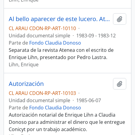
Al bello aparecer de este lucero. Atenea
Añadi
CL ARAU CDON-RP-ART-10110
·
Unidad documental simple
·
1983-09 - 1983-12
Parte de
Fondo Claudia Donoso
Separata de la revista Atenea con el escrito de
Enrique Lihn, presentado por Pedro Lastra.
Lihn, Enrique
Autorización
Añadi
CL ARAU CDON-RP-ART-10103
·
Unidad documental simple
·
1985-06-07
Parte de
Fondo Claudia Donoso
Autorización notarial de Enrique Lihn a Claudia
Donoso para administrar el dinero que le entregue
Conicyt por un trabajo académico.