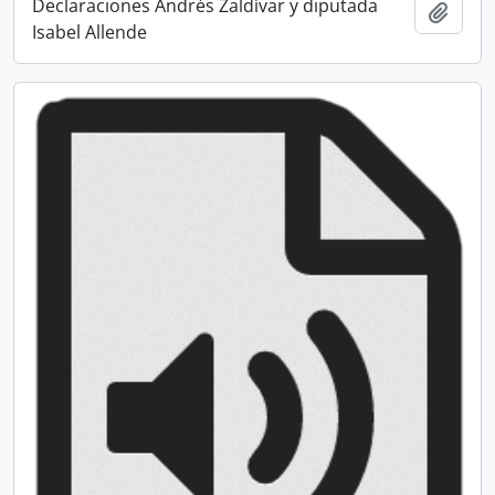
Declaraciones Andrés Zaldívar y diputada
Añadi
Isabel Allende