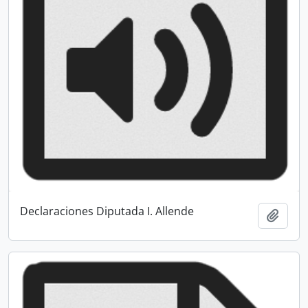
Declaraciones Diputada I. Allende
Añadi