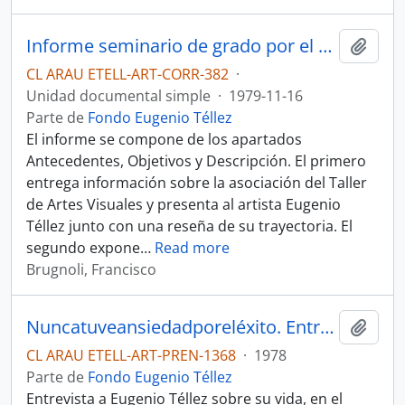
Informe seminario de grado por el profesor Eugenio Téllez en taller de arte visual.
Añadi
CL ARAU ETELL-ART-CORR-382
·
Unidad documental simple
·
1979-11-16
Parte de
Fondo Eugenio Téllez
El informe se compone de los apartados
Antecedentes, Objetivos y Descripción. El primero
entrega información sobre la asociación del Taller
de Artes Visuales y presenta al artista Eugenio
Téllez junto con una reseña de su trayectoria. El
segundo expone
…
Read more
Brugnoli, Francisco
Nuncatuveansiedadporeléxito. Entrevista
Añadi
CL ARAU ETELL-ART-PREN-1368
·
1978
Parte de
Fondo Eugenio Téllez
Entrevista a Eugenio Téllez sobre su vida, en el