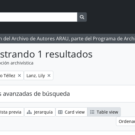
Search in browse page
ón del Archivo de Autores ARAU, parte del Programa de Arc
strando 1 resultados
ción archivística
Remove filter:
o Téllez
Lanz, Lily
s avanzadas de búsqueda
ista previa
Jerarquía
Card view
Table view
Ordenar