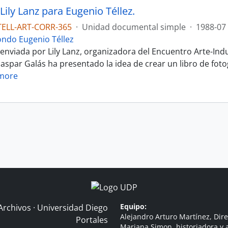
Lily Lanz para Eugenio Téllez.
TELL-ART-CORR-365
·
Unidad documental simple
·
1988-07
ondo Eugenio Téllez
 enviada por Lily Lanz, organizadora del Encuentro Arte-Indus
aspar Galás ha presentado la idea de crear un libro de fotog
more
Equipo:
Archivos · Universidad Diego
Alejandro Arturo Martínez, Dire
Portales
Mariana Simon, historiadora y a