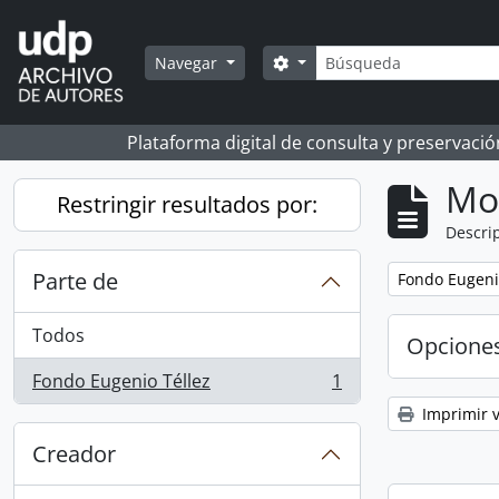
Skip to main content
Búsqueda
Search options
Navegar
Plataforma digital de consulta y preservaci
Mo
Restringir resultados por:
Descrip
Parte de
Remove filter:
Fondo Eugeni
Todos
Opcione
Fondo Eugenio Téllez
1
, 1 resultados
Imprimir v
Creador