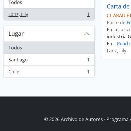
Todos
Carta de 
Lanz, Lily
1
CL ARAU E
, 1 resultados
Parte de
F
En la carta
Lugar
industria G
En
…
Read 
Todos
Lanz, Lily
Santiago
1
, 1 resultados
Chile
1
, 1 resultados
© 2026 Archivo de Autores · Programa 