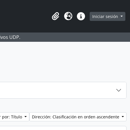
Iniciar sesión
Portapapeles
Idioma
Enlaces rápidos
hivos UDP.
 por: Título
Dirección: Clasificación en orden ascendente