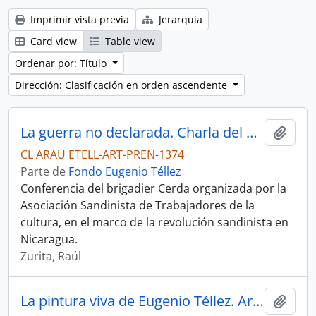
Imprimir vista previa
Jerarquía
Card view
Table view
Ordenar por: Título
Dirección: Clasificación en orden ascendente
La guerra no declarada. Charla del Comandante de Brigada Lenín Cerda…
Añadi
CL ARAU ETELL-ART-PREN-1374
Parte de
Fondo Eugenio Téllez
Conferencia del brigadier Cerda organizada por la
Asociación Sandinista de Trabajadores de la
cultura, en el marco de la revolución sandinista en
Nicaragua.
Zurita, Raúl
La pintura viva de Eugenio Téllez. Artículo
Añadi