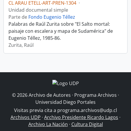
CL ARAU ETELL-ART-PREN-1304
·
Unidad documental simple
Parte de
Fondo Eugenio Téllez
Palabras de Raúl Zurita sobre "El Salto mortal:
paisaje con escalera y mapa de Sudamérica" de
Eugenio Téllez, 1985-86.
Zurita, Raúl
© 2026 Archivo de Autores · Programa Archivos ·
Universidad Diego Portales
Visitas previa cita a
programa.archivos@udp.cl
Archivos UDP
·
Archivo Presidente Ricardo Lagos
·
Archivo La Nación
·
Cultura Digital