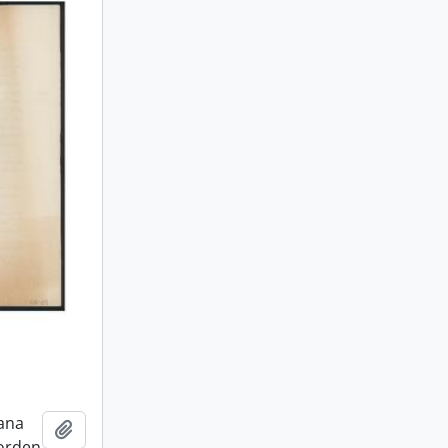
cana
Añadir al portapapeles
 orden