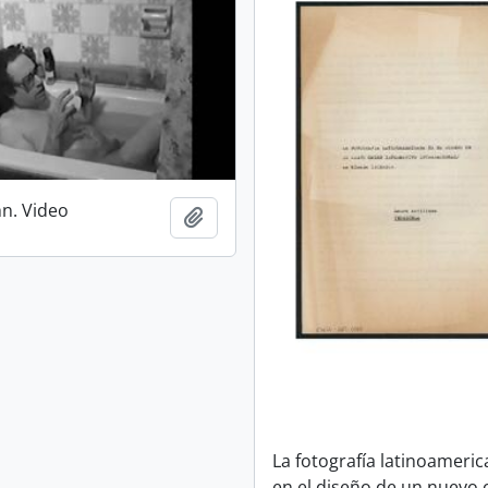
hn. Video
Añadir al portapapeles
La fotografía latinoameri
en el diseño de un nuevo