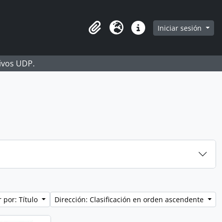
Iniciar sesión
Portapapeles
Idioma
Enlaces rápidos
hivos UDP.
 por: Título
Dirección: Clasificación en orden ascendente