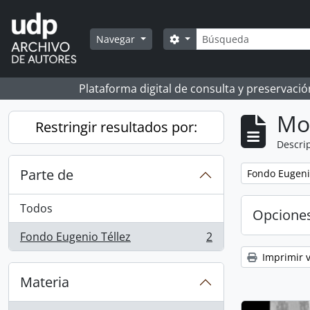
Skip to main content
Búsqueda
Search options
Navegar
Plataforma digital de consulta y preservaci
Mo
Restringir resultados por:
Descrip
Parte de
Remove filter:
Fondo Eugeni
Todos
Opcione
Fondo Eugenio Téllez
2
, 2 resultados
Imprimir v
Materia