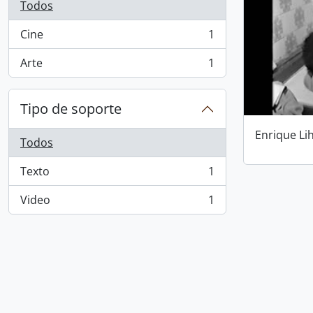
Todos
Cine
1
, 1 resultados
Arte
1
, 1 resultados
Tipo de soporte
Enrique Li
Todos
Texto
1
, 1 resultados
Video
1
, 1 resultados