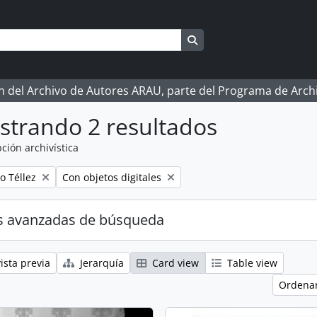
Search in browse page
ón del Archivo de Autores ARAU, parte del Programa de Arc
strando 2 resultados
ción archivística
Remove filter:
o Téllez
Con objetos digitales
s avanzadas de búsqueda
ista previa
Jerarquía
Card view
Table view
Ordenar