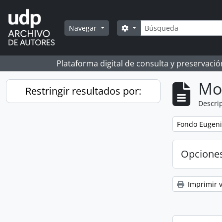
Skip to main content
Búsqueda
Search options
Navegar
Plataforma digital de consulta y preservaci
Mo
Restringir resultados por:
Descrip
Remove filter:
Fondo Eugeni
Opcione
Imprimir v