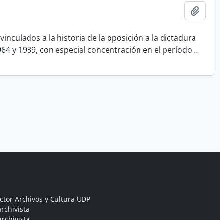
Añadi
inculados a la historia de la oposición a la dictadura
 1964 y 1989, con especial concentración en el período
…
ctor Archivos y Cultura UDP
rchivista
archivista