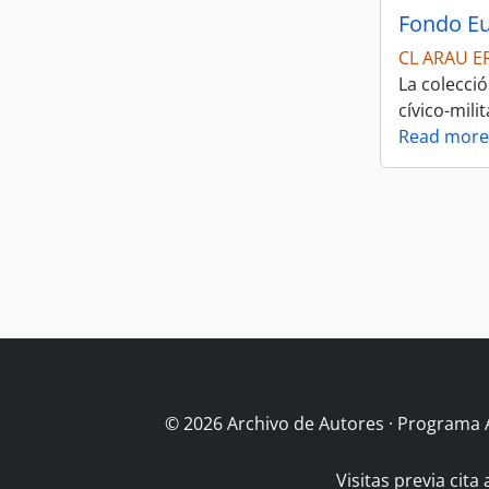
Fondo Eu
CL ARAU E
La colecció
cívico-mili
Read more
© 2026 Archivo de Autores · Programa 
Visitas previa cita