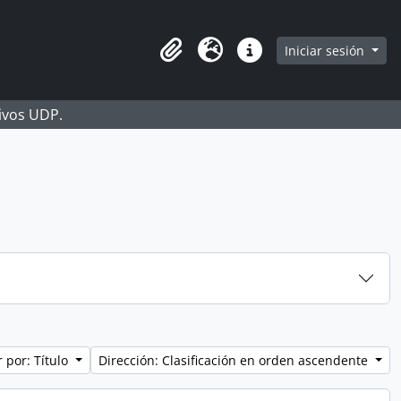
Iniciar sesión
Portapapeles
Idioma
Enlaces rápidos
hivos UDP.
 por: Título
Dirección: Clasificación en orden ascendente