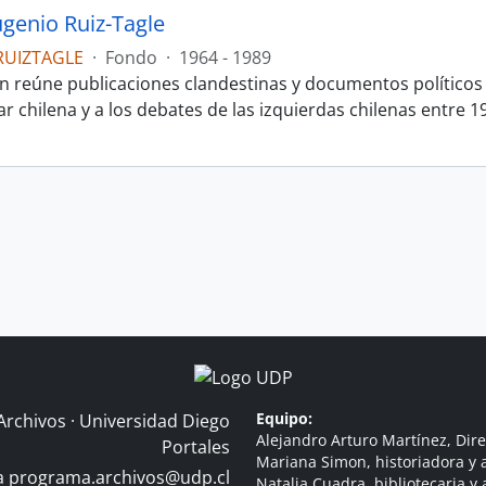
genio Ruiz-Tagle
RUIZTAGLE
·
Fondo
·
1964 - 1989
n reúne publicaciones clandestinas y documentos políticos v
tar chilena y a los debates de las izquierdas chilenas entre
Equipo:
Archivos · Universidad Diego
Alejandro Arturo Martínez, Dire
Portales
Mariana Simon, historiadora y a
 a
programa.archivos@udp.cl
Natalia Cuadra, bibliotecaria y 