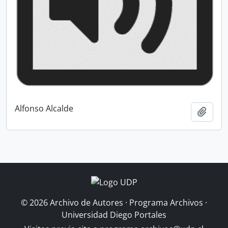
Alfonso Alcalde
Añadi
© 2026 Archivo de Autores · Programa Archivos ·
Universidad Diego Portales