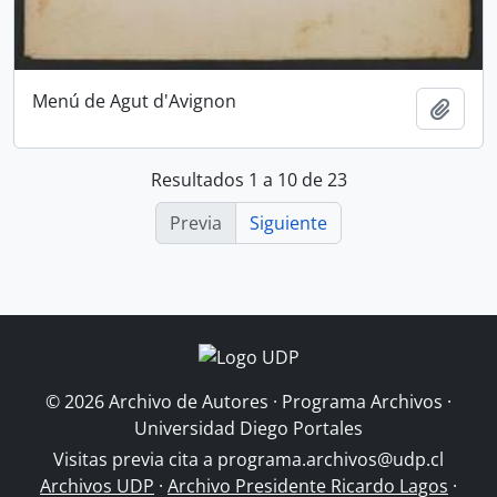
Menú de Agut d'Avignon
Añadi
Resultados 1 a 10 de 23
Previa
Siguiente
© 2026 Archivo de Autores · Programa Archivos ·
Universidad Diego Portales
Visitas previa cita a
programa.archivos@udp.cl
Archivos UDP
·
Archivo Presidente Ricardo Lagos
·