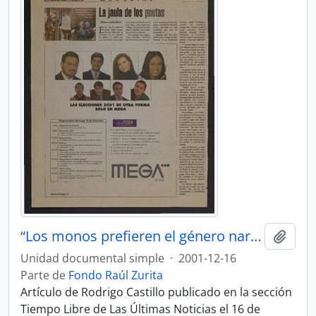
“Los monos prefieren el género narrativo”
Añadi
Unidad documental simple
·
2001-12-16
Parte de
Fondo Raúl Zurita
Artículo de Rodrigo Castillo publicado en la sección
Tiempo Libre de Las Últimas Noticias el 16 de