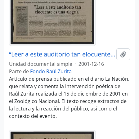
“Leer a este auditorio tan elocuente es una alegría”, La Nación
Añadi
Unidad documental simple
·
2001-12-16
Parte de
Fondo Raúl Zurita
Artículo de prensa publicado en el diario La Nación,
que relata y comenta la intervención poética de
Raúl Zurita realizada el 15 de diciembre de 2001 en
el Zoológico Nacional. El texto recoge extractos de
la lectura y la reacción del público, así como el
contexto del evento.