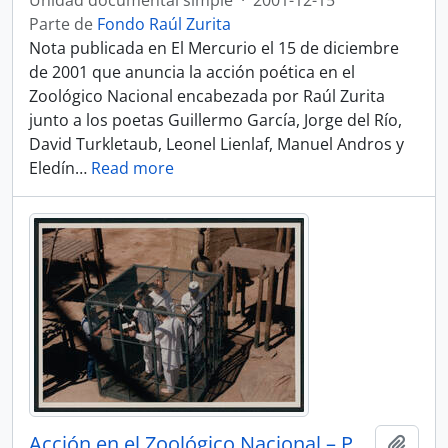
Unidad documental simple
·
2001-12-15
Parte de
Fondo Raúl Zurita
Nota publicada en El Mercurio el 15 de diciembre
de 2001 que anuncia la acción poética en el
Zoológico Nacional encabezada por Raúl Zurita
junto a los poetas Guillermo García, Jorge del Río,
David Turkletaub, Leonel Lienlaf, Manuel Andros y
Eledín
…
Read more
Acción en el Zoológico Nacional – Poetas dentro de la jaula durante la lectura
Añadi