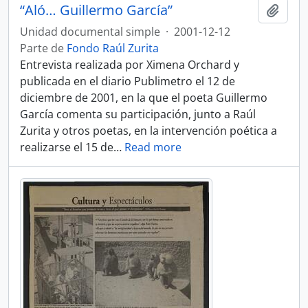
“Aló… Guillermo García”
Añadi
Unidad documental simple
·
2001-12-12
Parte de
Fondo Raúl Zurita
Entrevista realizada por Ximena Orchard y
publicada en el diario Publimetro el 12 de
diciembre de 2001, en la que el poeta Guillermo
García comenta su participación, junto a Raúl
Zurita y otros poetas, en la intervención poética a
realizarse el 15 de
…
Read more