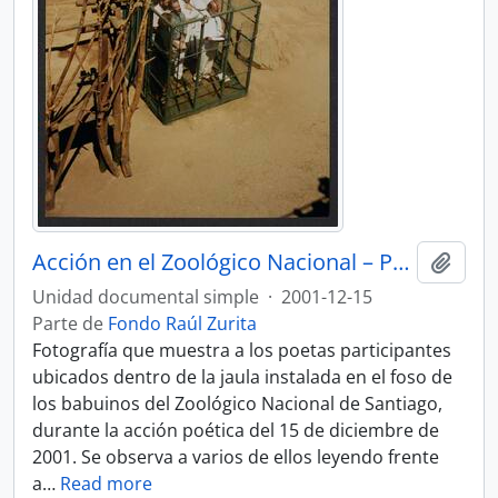
Acción en el Zoológico Nacional – Poetas dentro de la jaula durante la lectura bajo la mirada de los primates
Añadi
Unidad documental simple
·
2001-12-15
Parte de
Fondo Raúl Zurita
Fotografía que muestra a los poetas participantes
ubicados dentro de la jaula instalada en el foso de
los babuinos del Zoológico Nacional de Santiago,
durante la acción poética del 15 de diciembre de
2001. Se observa a varios de ellos leyendo frente
a
…
Read more