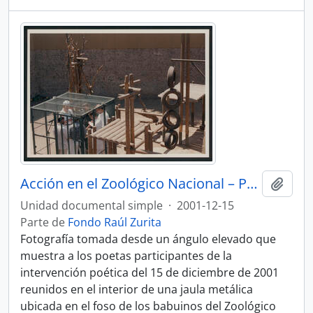
Acción en el Zoológico Nacional – Poetas en lectura dentro de la jaula, vista panorámica del recinto
Añadi
Unidad documental simple
·
2001-12-15
Parte de
Fondo Raúl Zurita
Fotografía tomada desde un ángulo elevado que
muestra a los poetas participantes de la
intervención poética del 15 de diciembre de 2001
reunidos en el interior de una jaula metálica
ubicada en el foso de los babuinos del Zoológico