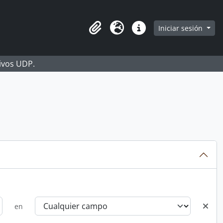
Iniciar sesión
Portapapeles
Idioma
Enlaces rápidos
hivos UDP.
en