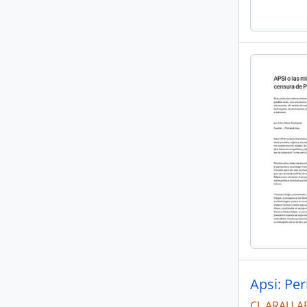
Apsi: Pe
CL ARAU A