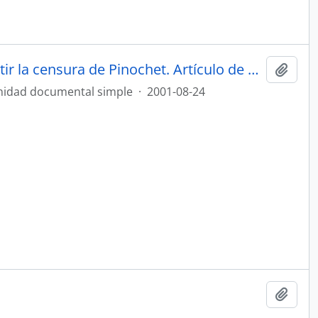
APSI o las mil formas de combatir la censura de Pinochet. Artículo de prensa
Añadi
idad documental simple
·
2001-08-24
Añadi