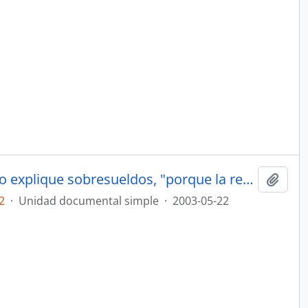
Adolfo insiste en que el gobierno explique sobresueldos, "porque la responsabilidad fue de ellos". Opinión
Añadi
2
·
Unidad documental simple
·
2003-05-22