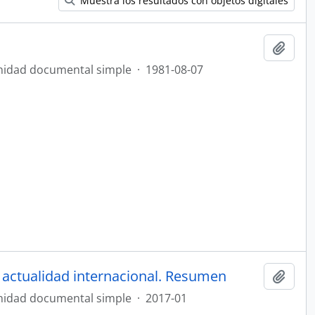
Muestra los resultados con objetos digitales
Añadi
idad documental simple
·
1981-08-07
de actualidad internacional. Resumen
Añadi
idad documental simple
·
2017-01