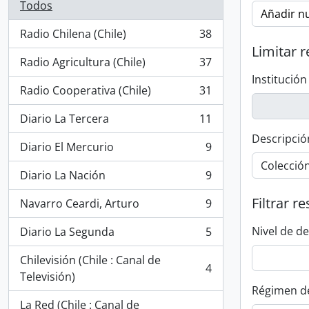
Todos
Añadir nu
Radio Chilena (Chile)
38
, 38 resultados
Limitar r
Radio Agricultura (Chile)
37
, 37 resultados
Institución
Radio Cooperativa (Chile)
31
, 31 resultados
Diario La Tercera
11
, 11 resultados
Descripció
Diario El Mercurio
9
, 9 resultados
Diario La Nación
9
, 9 resultados
Filtrar r
Navarro Ceardi, Arturo
9
, 9 resultados
Nivel de d
Diario La Segunda
5
, 5 resultados
Chilevisión (Chile : Canal de
4
, 4 resultados
Televisión)
Régimen d
La Red (Chile : Canal de