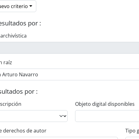
evo criterio
esultados por :
 archivística
n raíz
esultados por :
escripción
Objeto digital disponibles
e derechos de autor
Tipo 