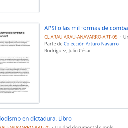
CL ARAU ARAU-ANAVARRO-ART-05
·
Un
Parte de
Colección Arturo Navarro
Rodríguez, Julio César
riodismo en dictadura. Libro
RAU-ANAVARRO-ART-20
·
Unidad documental simple