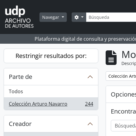
Skip to main content
Búsqueda
Search options
Navegar
Plataforma digital de consulta y preservaci
Mo
Restringir resultados por:
Descrip
Parte de
Remove filter:
Colección Ar
Todos
Opcione
Colección Arturo Navarro
244
, 244 resultados
Encontra
Creador