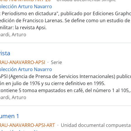
olección Arturo Navarro
i: Periodismo en dictadura", publicado por Ediciones Grapho
edición de Francisco Larenas. Se define como un estudio de 
litar: la revista Apsi.
ardi, Arturo
ista
RAU-ANAVARRO-APSI
·
Serie
olección Arturo Navarro
APSI (Agencia de Prensa de Servicios Internacionales) publi
n en julio de 1976 y su cierre definitivo en 1995.
 contiene 5 tomoa empastados en café, del número 1 al 105,
ardi, Arturo
lumen 1
RAU-ANAVARRO-APSI-ART
·
Unidad documental compuesta