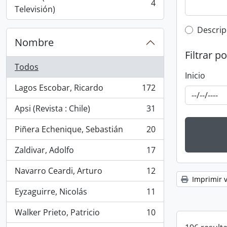
4
, 4 resultados
Televisión)
Top-leve
Descrip
Nombre
Filtrar p
Todos
Inicio
Lagos Escobar, Ricardo
172
, 172 resultados
Apsi (Revista : Chile)
31
, 31 resultados
Piñera Echenique, Sebastián
20
, 20 resultados
Zaldivar, Adolfo
17
, 17 resultados
Navarro Ceardi, Arturo
12
, 12 resultados
Imprimir v
Eyzaguirre, Nicolás
11
, 11 resultados
Walker Prieto, Patricio
10
, 10 resultados