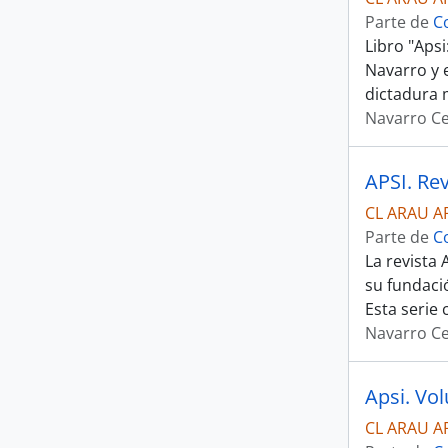
Parte de
C
Libro "Aps
Navarro y 
dictadura mi
Navarro Ce
APSI. Rev
CL ARAU A
Parte de
C
La revista 
su fundació
Esta serie
Navarro Ce
Apsi. Vo
CL ARAU A