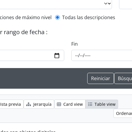
l description filter
ciones de máximo nivel
Todas las descripciones
or rango de fecha :
Fin
ista previa
Jerarquía
Card view
Table view
Ordenar