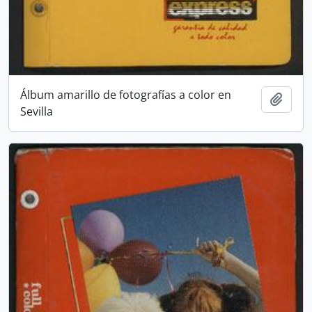
Álbum amarillo de fotografías a color en
Añadi
Sevilla