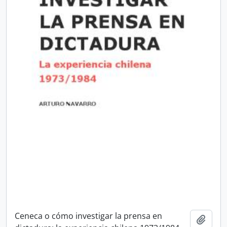
Ceneca o cómo investigar la prensa en
Añadi