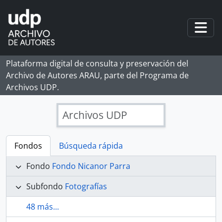
Skip to main content
Togg
Plataforma digital de consulta y preservación del
Archivo de Autores ARAU, parte del Programa de
Archivos UDP.
Archivos UDP
Fondos
Búsqueda rápida
Fondo
Fondo Nicanor Parra
Subfondo
Fotografías
48 más...