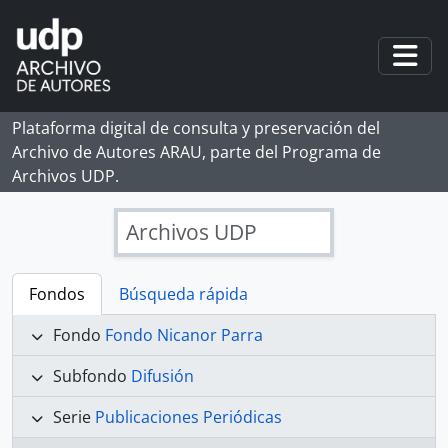
Skip to main content
Togg
Plataforma digital de consulta y preservación del
Archivo de Autores ARAU, parte del Programa de
Archivos UDP.
Archivos UDP
Fondos
Búsqueda rápida
Fondo
Fondo Nicanor Parra
Subfondo
Difusión
Serie
Publicaciones Periódicas