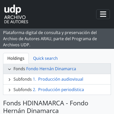
Skip to main content
Togg
Plataforma digital de consulta y preservación del
Archivo de Autores ARAU, parte del Programa de
Archivos UDP.
Holdings
Quick search
Fonds
Fondo Hernán Dinamarca
Subfonds
Producción audiovisual
Subfonds
Producción periodística
Fonds HDINAMARCA - Fondo
Hernán Dinamarca