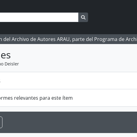
Search in browse page
ón del Archivo de Autores ARAU, parte del Programa de Arc
mes
o Deisler
s
ormes relevantes para este ítem