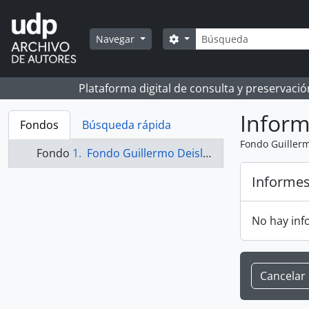
Skip to main content
Búsqueda
Search options
Navegar
Plataforma digital de consulta y preservaci
Infor
Fondos
Búsqueda rápida
Fondo Guillerm
Fondo
Fondo Guillermo Deisler
Informe
No hay inf
Cancelar