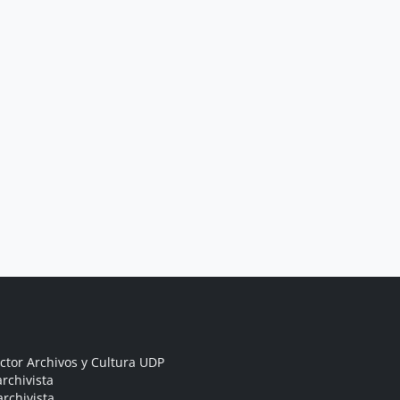
ctor Archivos y Cultura UDP
rchivista
archivista