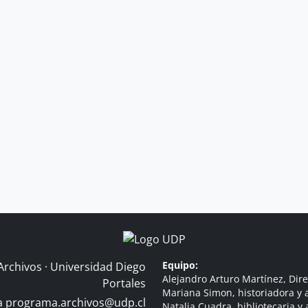
Equipo:
Archivos · Universidad Diego
Alejandro Arturo Martínez, Dire
Portales
Mariana Simon, historiadora y a
 a
programa.archivos@udp.cl
Natalia Cuadra, bibliotecaria y 