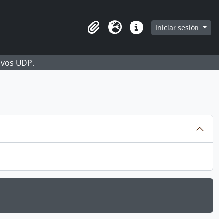
Iniciar sesión
Portapapeles
Idioma
Enlaces rápidos
hivos UDP.