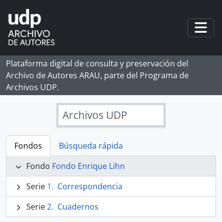
Skip to main content
Togg
Plataforma digital de consulta y preservación del
Archivo de Autores ARAU, parte del Programa de
Archivos UDP.
Archivos UDP
Fondos
Búsqueda rápida
Fondo
Fondo Enrique Lihn
Serie
Correspondencia
Serie
Cuadernos