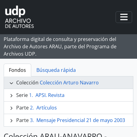
Skip to main content
Togg
Plataforma digital de consulta y preservación del
Archivo de Autores ARAU, parte del Programa de
Archivos UDP.
Fondos
Búsqueda rápida
Colección
Colección Arturo Navarro
Serie
APSI. Revista
Parte
Artículos
Parte
Mensaje Presidencial 21 de mayo 2003
Colección ARAU-ANAVARRO -