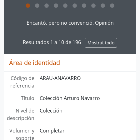
Clicking this description title link will open the desc
Encantó, pero no convenció. Opinión
Resultados 1 a 10 de 196
Mostrat todo
Área de identidad
Código de
ARAU-ANAVARRO
referencia
Título
Colección Arturo Navarro
Nivel de
Colección
descripción
Volumen y
Completar
soporte