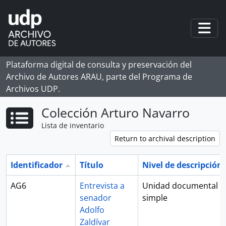
Skip to main content
Togg
Plataforma digital de consulta y preservación del
Archivo de Autores ARAU, parte del Programa de
Archivos UDP.
Colección Arturo Navarro
Lista de inventario
Return to archival description
Identificador
Título
Nivel de descripción
AG6
Entrevista a
Unidad documental
senador
simple
Adolfo
Zaldívar