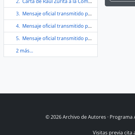
Carta de Raúl Zurita a la Comisión de Reglamento de la Universidad Santa María
Mensaje oficial transmitido por el Ministerio de Relaciones Exteriores a Embajada de Chile en Italia
Mensaje oficial transmitido por el Ministerio de Relaciones Exteriores a la Embajada de Chile en Italia
Mensaje oficial transmitido por la Embajada de Chile en Italia al Ministerio de Relaciones Exteriores
2 más...
© 2026 Archivo de Autores · Programa 
Visitas previa cita