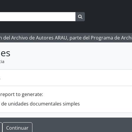
Search in browse page
ón del Archivo de Autores ARAU, parte del Programa de Arc
mes
ia
s
 report to generate:
o de unidades documentales simples