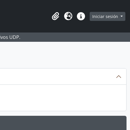
Iniciar sesión
Portapapeles
Idioma
Enlaces rápidos
hivos UDP.