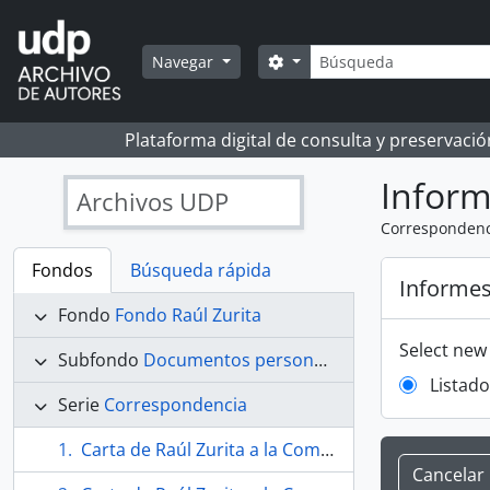
Skip to main content
Búsqueda
Search options
Navegar
Plataforma digital de consulta y preservaci
Infor
Archivos UDP
Correspondenc
Fondos
Búsqueda rápida
Informe
Fondo
Fondo Raúl Zurita
Select new
Subfondo
Documentos personales
Listad
Serie
Correspondencia
Carta de Raúl Zurita a la Comisión de Reglamento de la Universidad Santa María
Cancelar