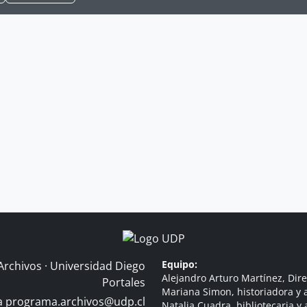
Equipo:
Archivos · Universidad Diego
Alejandro Arturo Martínez, Dire
Portales
Mariana Simon, historiadora y a
 a
programa.archivos@udp.cl
Natalia Cuadra, bibliotecaria y 