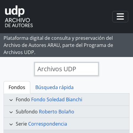
Skip to main content
Togg
Plataforma digital de consulta y preservación del
Archivo de Autores ARAU, parte del Programa de
Archivos UDP.
Archivos UDP
Fondos
Búsqueda rápida
Fondo
Fondo Soledad Bianchi
Subfondo
Roberto Bolaño
Serie
Correspondencia